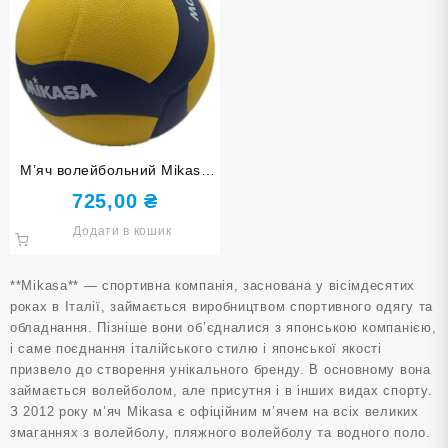
М’яч волейбольний Mikasa
V300W.
725,00
₴
Додати в кошик
**Mikasa** — спортивна компанія, заснована у вісімдесятих
роках в Італії, займається виробництвом спортивного одягу та
обладнання. Пізніше вони об’єдналися з японською компанією,
і саме поєднання італійського стилю і японської якості
призвело до створення унікального бренду. В основному вона
займається волейболом, але присутня і в інших видах спорту.
З 2012 року м’яч Mikasa є офіційним м’ячем на всіх великих
змаганнях з волейболу, пляжного волейболу та водного поло.