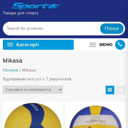
Перейти
до
Товари для спорту
вмісту
Пошук
Категорії
МЕНЮ
Mikasa
Головна
/ Mikasa
Відсортовано
Відображаються усі з 7 результатів
за
популярністю