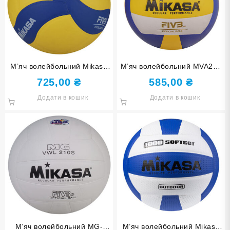
М’яч волейбольний Mikasa
М’яч волейбольний MVA200
V320W
PVC жовтий/синій/білий.
725,00
₴
585,00
₴
Додати в кошик
Додати в кошик
М’яч волейбольний MG-
М’яч волейбольний Mikasa