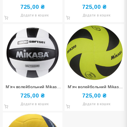
210S, білий.
1000 SoftSet, синьо/білий.
725,00
₴
725,00
₴
Додати в кошик
Додати в кошик
М’яч волейбольний Mikasa
М’яч волейбольний Mikasa
1000 SoftSet, чорно/білий.
MVA200.
725,00
₴
725,00
₴
Додати в кошик
Додати в кошик