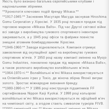
Якість було визнано багатьма європейськими клубами і
національними збірними.
**Хронологія ключових подій бренду Mikasa:**
**1917-1945:** Засновник Масутаро Масуда заснував Hiroshima
Gomu Corporation у Хіросімі. У 1935 році почався продаж під
торговою маркою «Mikasa Balls». Під час Другої світової війни
всі заводи з виробництва гумового спортивного інвентарю
закриваються, а у 1945 році офіси та фабрики повністю
знищені атомним бомбардуванням Хіросіми.
**1946-1960:** Заводи відновлюються. Компанія отримує
замовлення від окупаційної армії на виробництво гумових
спортивних м’ячів. У 1950 році назву компанії змінено на Myojo
Gomu Industries, поновлено продаж під маркою «Mikasa Balls»,
а також розпочато виробництво волейбольних м’ячів.
**1964-1970-ті:** Волейбольні м’ячі Mikasa використовуються
на Олімпійських іграх у Токіо, де жіноча збірна Японії виграє
золото. Зростає міжнародне визнання бренду.
**1980-1990-ті:** У 1986 році конструкція підшипників FF
сертифікована Nippon Kaiji Kyokai. У 1998 році кольорові
волейбольні м’ячі Mikasa використовуються як офіційний м’яч
на чемпіонаті світу, а згодом стають символом турнірів FIVB.
**2001-теперішній час:** Назву компанії змінено на Mikasa