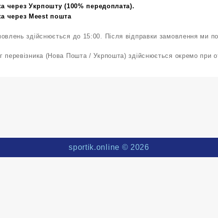
а через Укрпошту (100% передоплата).
а через Мееst пошта
мовлень здійснюється до 15:00. Після відправки замовлення ми п
г перевізника (Нова Пошта / Укрпошта) здійснюється окремо при 
sportik.online
© 2026