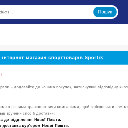
Пошук
 інтернет магазин спорттоварів Sportik
і
рали – додавайте до кошика покупок, натиснувши відповідну кноп
ємо з різними транспортними компаніями, щоб забезпечити вам ма
ьш зручний спосіб доставки:
а до відділення Нової Пошти.
а доставка кур’єром Нової Пошти.