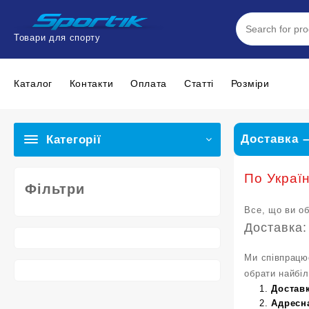
Перейти
до
вмісту
Товари для спорту
Каталог
Контакти
Оплата
Статтi
Розміри
Доставка –
Категорії
По Україн
Фільтри
Все, що ви об
Доставка:
Ми співпрацю
обрати найбіл
Доставк
Адресн