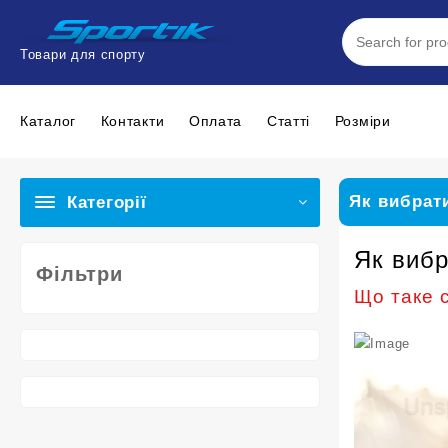
Перейти
до
вмісту
Товари для спорту
Каталог
Контакти
Оплата
Статтi
Розміри
Як вибрат
Категорії
Як вибр
Фільтри
Що таке 