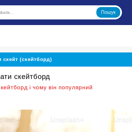
Пошук
и скейт (скейтборд)
ати скейтборд
скейтборд і чому він популярний