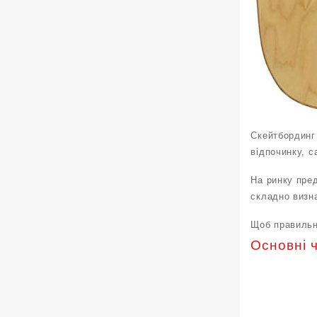
Скейтбординг 
відпочинку, 
На ринку пре
складно визн
Щоб правильн
Основні 