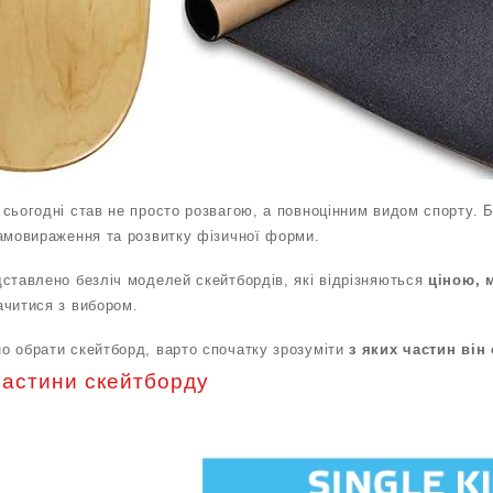
сьогодні став не просто розвагою, а повноцінним видом спорту. 
самовираження та розвитку фізичної форми.
дставлено безліч моделей скейтбордів, які відрізняються
ціною, 
ачитися з вибором.
о обрати скейтборд, варто спочатку зрозуміти
з яких частин він
частини скейтборду