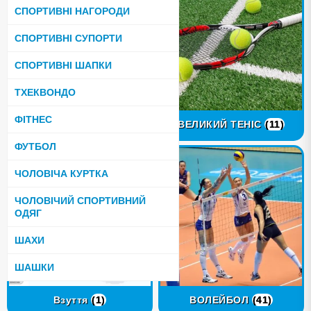
СПОРТИВНІ НАГОРОДИ
СПОРТИВНІ СУПОРТИ
СПОРТИВНІ ШАПКИ
ТХЕКВОНДО
ФІТНЕС
ВАЖКА АТЛЕТИКА
(13)
ВЕЛИКИЙ ТЕНІС
(11)
ФУТБОЛ
ЧОЛОВІЧА КУРТКА
ЧОЛОВІЧИЙ СПОРТИВНИЙ
ОДЯГ
ШАХИ
ШАШКИ
Взуття
(1)
ВОЛЕЙБОЛ
(41)