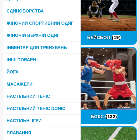
ЄДИНОБОРСТВА
ЖІНОЧИЙ СПОРТИВНИЙ ОДЯГ
ЖІНОЧІЙ ВЕРХНІЙ ОДЯГ
БАСКЕТБОЛ
(27)
БЕЙСБОЛ
(19)
ІНВЕНТАР ДЛЯ ТРЕНУВАНЬ
ІНШІ ТОВАРИ
ЙОГА
МАСАЖЕРИ
НАСТІЛЬНИЙ ТЕНІС
НАСТІЛЬНИЙ ТЕНІС DONIC
БІЛЬЯРД
(9)
БОКС
(132)
НАСТІЛЬНІ ІГРИ
ПЛАВАННЯ