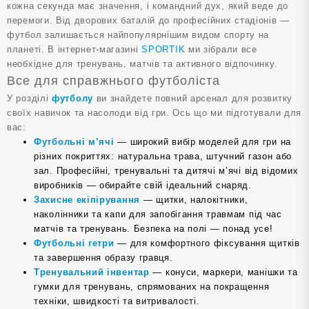
кожна секунда має значення, і командний дух, який веде до
перемоги. Від дворових баталій до професійних стадіонів —
футбол залишається найпопулярнішим видом спорту на
планеті. В інтернет-магазині
SPORTIK
ми зібрали все
необхідне для тренувань, матчів та активного відпочинку.
Все для справжнього футболіста
У розділі
футболу
ви знайдете повний арсенал для розвитку
своїх навичок та насолоди від гри. Ось що ми підготували для
вас:
Футбольні м’ячі
— широкий вибір моделей для гри на
різних покриттях: натуральна трава, штучний газон або
зал. Професійні, тренувальні та дитячі м’ячі від відомих
виробників — обирайте свій ідеальний снаряд.
Захисне екіпірування
— щитки, налокітники,
наколінники та капи для запобігання травмам під час
матчів та тренувань. Безпека на полі — понад усе!
Футбольні гетри
— для комфортного фіксування щитків
та завершення образу гравця.
Тренувальний інвентар
— конуси, маркери, манішки та
гумки для тренувань, спрямованих на покращення
техніки, швидкості та витривалості.