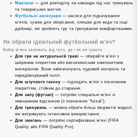
Манішки
— для розподілу на команди під час тренувань
та товариських матчів.
Футбольні аксесуари
— насоси для підкачування
м’ячів, сумки для зберігання, пляшки для води та інші
дрібниці, які зроблять гру та тренування комфортнішими.
Як обрати ідеальний футбольний м’яч?
Вибір м’яча залежить від того, де і як ви граєте:
Для гри на натуральній траві
— обирайте м’ячі з
шкіряним покриттям або високоякісним композитним
матеріалом. Вони забезпечують чудовий контроль та
передбачуваний політ.
Для штучного газону
— підходять м’ячі з посиленим
покриттям, стійким до стирання.
Для залу (футзал)
— потрібні спеціальні м’ячі зі
зменшеним відскоком (з позначкою “futsal”).
Для тренувань
— можна обрати більш бюджетні моделі,
які витримують інтенсивне використання.
Для змагань
— потрібні сертифіковані м’ячі (FIFA
Quality або FIFA Quality Pro).