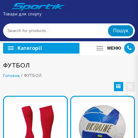
Перейти
до
Товари для спорту
вмісту
Пошук
Категорії
МЕНЮ
ФУТБОЛ
Головна
/ ФУТБОЛ