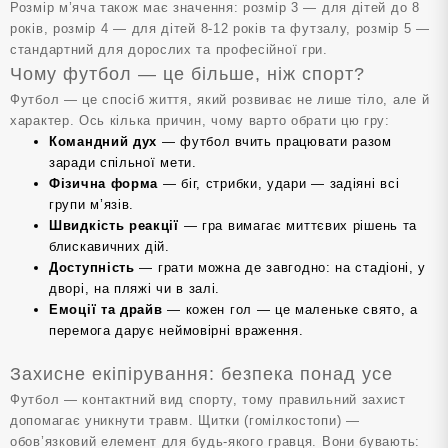
Розмір м’яча також має значення: розмір 3 — для дітей до 8
років, розмір 4 — для дітей 8-12 років та футзалу, розмір 5 —
стандартний для дорослих та професійної гри.
Чому футбол — це більше, ніж спорт?
Футбол — це спосіб життя, який розвиває не лише тіло, але й
характер. Ось кілька причин, чому варто обрати цю гру:
Командний дух
— футбол вчить працювати разом
заради спільної мети.
Фізична форма
— біг, стрибки, удари — задіяні всі
групи м’язів.
Швидкість реакції
— гра вимагає миттєвих рішень та
блискавичних дій.
Доступність
— грати можна де завгодно: на стадіоні, у
дворі, на пляжі чи в залі.
Емоції та драйв
— кожен гол — це маленьке свято, а
перемога дарує неймовірні враження.
Захисне екіпірування: безпека понад усе
Футбол — контактний вид спорту, тому правильний захист
допомагає уникнути травм. Щитки (гомілкостопи) —
обов’язковий елемент для будь-якого гравця. Вони бувають: