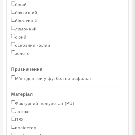
білий
блакитний
біло-синій
лимонний
сірий
основний -білий
золото
Призначення
M'яч для гри у футбол на асфальті
Матеріал
Фактурний поліуретан (PU)
латекс
ПВХ
поліестер