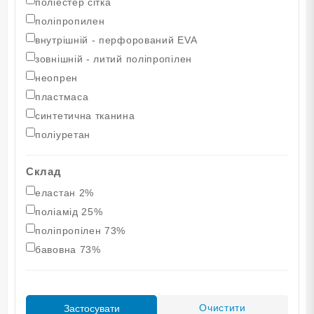
поліестер сітка
поліпропилен
внутрішній - перфорований EVA
зовнішній - литий поліпропілен
неопрен
пластмаса
синтетична тканина
поліуретан
Склад
еластан 2%
поліамід 25%
поліпропілен 73%
бавовна 73%
Очистити
Застосувати