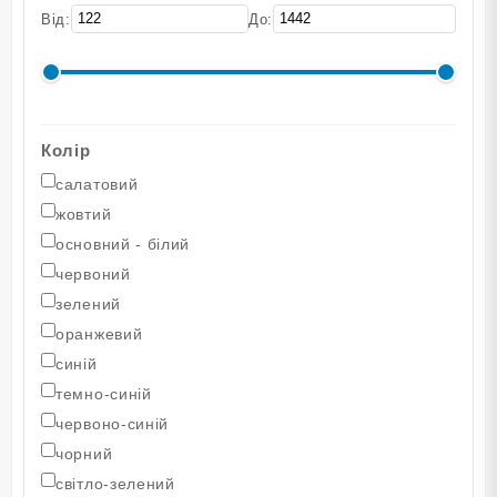
Від:
До:
Колір
салатовий
жовтий
основний - білий
червоний
зелений
оранжевий
синій
темно-синій
червоно-синій
чорний
світло-зелений