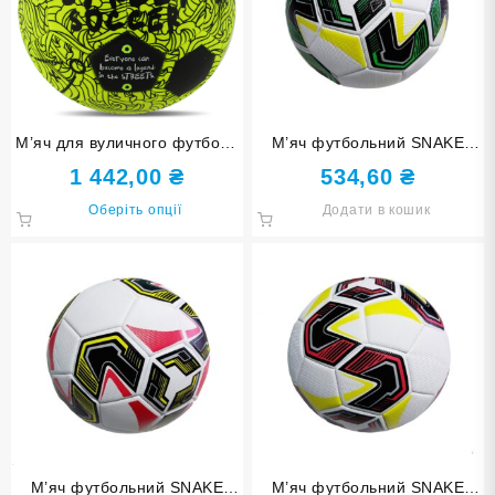
М’яч для вуличного футболу
М’яч футбольний SNAKE
SELECT STREET SOCCER
FT23-20-З
1 442,00
₴
534,60
₴
V24 STREET-YBK №4,5
Цей
Оберіть опції
Додати в кошик
товар
має
кілька
варіантів.
Параметри
можна
вибрати
на
сторінці
товару
М’яч футбольний SNAKE
М’яч футбольний SNAKE