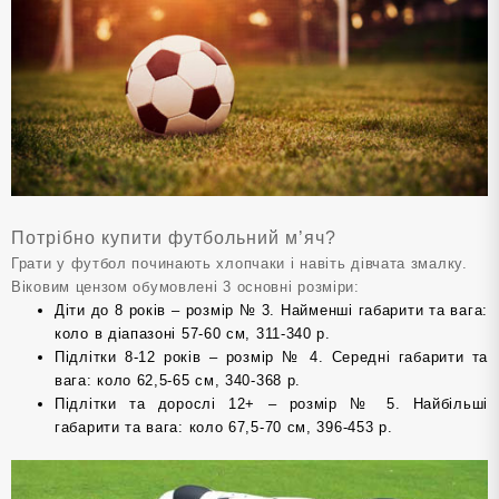
Потрібно купити футбольний м’яч?
Грати у футбол починають хлопчаки і навіть дівчата змалку.
Віковим цензом обумовлені 3 основні розміри:
Діти до 8 років – розмір № 3. Найменші габарити та вага:
коло в діапазоні 57-60 см, 311-340 р.
Підлітки 8-12 років – розмір № 4. Середні габарити та
вага: коло 62,5-65 см, 340-368 р.
Підлітки та дорослі 12+ – розмір № 5. Найбільші
габарити та вага: коло 67,5-70 см, 396-453 р.