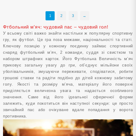
1
2
3
→
Фтбольний м’яч: чудовий пас – чудовий гол!
У всьому світі важко знайти настільки ж популярну спортивну
гру, як футбол. Це гра поза межами, національності та статі.
Ключову позицію у кожному поєдинку займає спортивний
снаряд
футбольний м’яч
, 2 команди, суддя зі свистком та
набором штрафних карток. Його Футбольна Величність м’яч
приковує загальну увагу до гри, об’єднує мільйони своїх
уболівальників, змушуючи переживати, сподіватися, робити
грошові ставки та радіти подібно до дітей кожному забитому
голу. Якості та розміру м’яча, матеріалу його поверхні
приділяється величезна увага та надається особливого
значення. Саме від його ідеальної сферичної форми
залежить, куди покотиться він наступної секунди: це просто
звичайний пас або очікуване вдале попадання у ворота
противника.