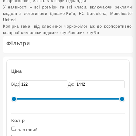
спорядження, мають 3-4 шари підкладки.
У наявності – всі розміри та всі класи, включаючи рекламні
моделі з логотипами Динамо-Київ, FC Barcelona, Manchester
United.
Колірна гама: від класичної чорно-білої аж до корпоративної
колірної символіки відомих футбольних клубів.
Фільтри
Ціна
Від:
До:
Колір
салатовий