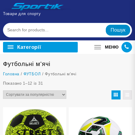
Перейти
до
Товари для спорту
вмісту
Пошук
Категорії
МЕНЮ
Футбольні м'ячі
Головна
/
ФУТБОЛ
/ Футбольні м'ячі
Відсортовано
Показано 1–12 із 31
за
популярністю