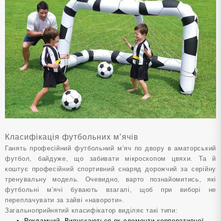
Класифікація футбольних м’ячів
Ганять професійний футбольний м’яч по двору в аматорський
футбол, байдуже, що забивати мікроскопом цвяхи. Та й
коштує професійний спортивний снаряд дорожчий за серійну
тренувальну модель. Очевидно, варто познайомитись, які
футбольні м’ячі бувають взагалі, щоб при виборі не
переплачувати за зайві «навороти».
Загальноприйнятий класифікатор виділяє такі типи:
Рекламний. Випускаються як елементи корпоративної