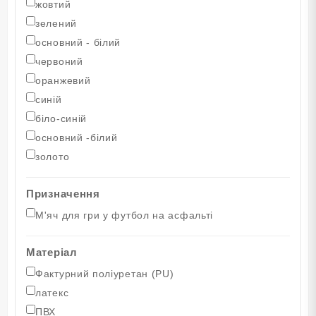
жовтий
зелений
основний - білий
червоний
оранжевий
синій
біло-синій
основний -білий
золото
Призначення
M'яч для гри у футбол на асфальті
Матеріал
Фактурний поліуретан (PU)
латекс
ПВХ