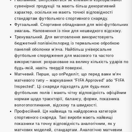
сувенірної продукції та мають більш декоративний
характер, оскільки не мають точної відповідності
стандартам футбольного спортивного снаряду.
Футзальний. Спортивне обладнання для міні-футбольних
змагань. Наповнення із піни для нешвидкого відскоку.
Тренувальний. Для виготовлення використовують
бюджетний полівінілхлорид із термальною обробкою
панелей оболонки м’яча. Найбільш універсальне
футбольне спорядження для масового та частого
використання: розраховане на велику кількість ударів по
будь-якій, навіть твердій поверхні.
Матчевий. Перше, що опРеделіт, що перед вами м’яч
матчевого типу – маркування “FIFA Approved” або “FIFA
Inspected”. Ці снаряди підходять для будь-яких
футбольних полів і мають чітку відповідність офіційним
нормам щодо траєкторії, балансу, форми, показника
вологопоглинання, відскоку та швидкості.
Професійний. Ця найвища та найдорожча категорія
спортивного снаряда. Такі вироби мають найвищі
показники та точну відповідність аналогічним, як у
матчових моделей, стандартам. Аналогічно матчевим