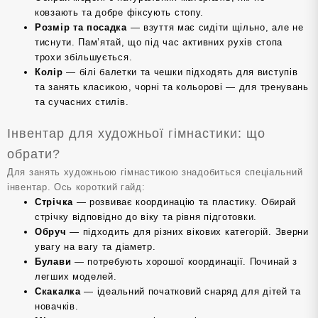
ковзають та добре фіксують стопу.
Розмір та посадка
— взуття має сидіти щільно, але не
тиснути. Пам’ятай, що під час активних рухів стопа
трохи збільшується.
Колір
— білі балетки та чешки підходять для виступів
та занять класикою, чорні та кольорові — для тренувань
та сучасних стилів.
Інвентар для художньої гімнастики: що
обрати?
Для занять художньою гімнастикою знадобиться спеціальний
інвентар. Ось короткий гайд:
Стрічка
— розвиває координацію та пластику. Обирай
стрічку відповідно до віку та рівня підготовки.
Обруч
— підходить для різних вікових категорій. Зверни
увагу на вагу та діаметр.
Булави
— потребують хорошої координації. Починай з
легших моделей.
Скакалка
— ідеальний початковий снаряд для дітей та
новачків.