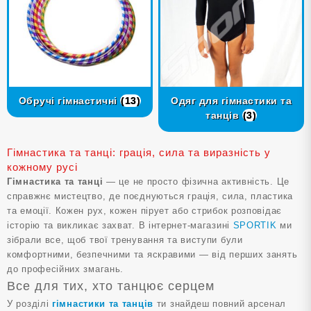
Обручі гімнастичні
(13)
Одяг для гімнастики та
танців
(3)
Гімнастика та танці: грація, сила та виразність у
кожному русі
Гімнастика та танці
— це не просто фізична активність. Це
справжнє мистецтво, де поєднуються грація, сила, пластика
та емоції. Кожен рух, кожен пірует або стрибок розповідає
історію та викликає захват. В інтернет-магазині
SPORTIK
ми
зібрали все, щоб твої тренування та виступи були
комфортними, безпечними та яскравими — від перших занять
до професійних змагань.
Все для тих, хто танцює серцем
У розділі
гімнастики та танців
ти знайдеш повний арсенал