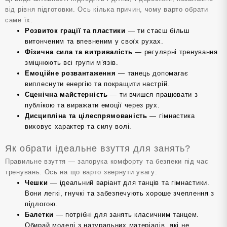
від рівня підготовки. Ось кілька причин, чому варто обрати
саме їх:
Розвиток грації та пластики
— ти стаєш більш
витонченим та впевненим у своїх рухах.
Фізична сила та витривалість
— регулярні тренування
зміцнюють всі групи м’язів.
Емоційне розвантаження
— танець допомагає
виплеснути енергію та покращити настрій.
Сценічна майстерність
— ти вчишся працювати з
публікою та виражати емоції через рух.
Дисципліна та цілеспрямованість
— гімнастика
виховує характер та силу волі.
Як обрати ідеальне взуття для занять?
Правильне взуття — запорука комфорту та безпеки під час
тренувань. Ось на що варто звернути увагу:
Чешки
— ідеальний варіант для танців та гімнастики.
Вони легкі, гнучкі та забезпечують хороше зчеплення з
підлогою.
Балетки
— потрібні для занять класичним танцем.
Обирай моделі з натуральних матеріалів, які не