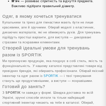
М’яч
— розвиває спритність та відчуття предмета.
Важливо підібрати правильний діаметр.
Одяг, в якому хочеться тренуватися
Купальники та трико для гімнастики мають бути не лише
красивими, але й зручними. Обирай моделі з еластичних,
дихаючих матеріалів, які не обмежують рухів. Для тренувань
підійдуть простіші варіанти, для виступів — декоровані
стразами та яскравими елементами.
Створюй ідеальні умови для тренувань
разом із SPORTIK
Ми пропонуємо продукцію, яка поєднує в собі стиль, якість та
функціональність. У нашому каталозі представлені товари від
провідних брендів, які обирають професіонали. Обирай якісний
інвентар та одяг разом із
SPORTIK
— і твої тренування
стануть ще продуктивнішими, а виступи — яскравішими.
Готовий до занять?
З
SPORTIK
ти завжди у формі. Швидка доставка по всій
Україні, зручні способи оплати та тільки найкращий
спортивний інвентар чекають на тебе в каталозі. Обирай,