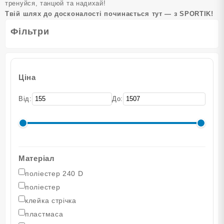
тренуйся, танцюй та надихай!
Твій шлях до досконалості починається тут — з SPORTIK!
Фільтри
Ціна
Від:
До:
Матеріал
поліестер 240 D
поліестер
клейка стрічка
пластмаса