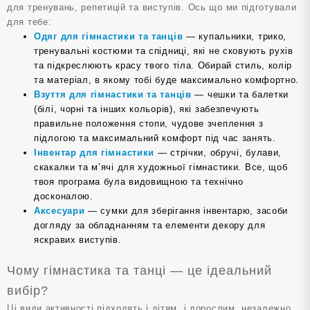
для тренувань, репетицій та виступів. Ось що ми підготували
для тебе:
Одяг для гімнастики та танців
— купальники, трико,
тренувальні костюми та спідниці, які не сковують рухів
та підкреслюють красу твого тіла. Обирай стиль, колір
та матеріал, в якому тобі буде максимально комфортно.
Взуття для гімнастики та танців
— чешки та балетки
(білі, чорні та інших кольорів), які забезпечують
правильне положення стопи, чудове зчеплення з
підлогою та максимальний комфорт під час занять.
Інвентар для гімнастики
— стрічки, обручі, булави,
скакалки та м’ячі для художньої гімнастики. Все, щоб
твоя програма була видовищною та технічно
досконалою.
Аксесуари
— сумки для зберігання інвентарю, засоби
догляду за обладнанням та елементи декору для
яскравих виступів.
Чому гімнастика та танці — це ідеальний
вибір?
Ці види активності підходять і дітям, і дорослим, незалежно