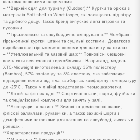
кількома основними напрямками:
– **Верхній одяг для туризму (Outdoor):** Куртки та брюки з
матеріалів Soft shell та Windstopper, які захищають від вітру
та дрібного дощу. Також бренд випускає легкі вітровки та
пуховики .
– **Гірськолижне та сноубордичне екіпірування:** Мембранні
гірськолижні куртки, штани та суцільні костюми . Додатково
виробляються гірськолижні шоломи для захисту на схилах .
– **Утеплювальний та базовий шар:** Повновісні безшовні
комплекти всесезонної термобілизни . Наприклад, модель
XTC-Midweight виготовлена зі складу 35% поліестеру
(Bamboo), 57% поліаміду та 8% еластану, яка забезпечує
відведення вологи від тіла та зберігає комфортну температуру
до -25°С . Також у лінійці представлені термошкарпетки.
– **Літній та фітнес одяг:** Спортивні штани, шорти, футболки
та спеціалізовані комплекти для занять у залі.
– **Аксесуари та захист:** Зимові та демісезонні шапки,
флісові балаклави, рукавички, а також захисні шорти з
демпферними вставками для катання на сноуборді, лижах чи
роликах .
**Характеристики продукції**
– **Матеріали:** Використовуються синтетичні волокна