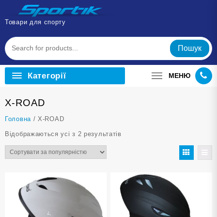
Перейти
до
Товари для спорту
вмісту
Пошук
Категорії
МЕНЮ
X-ROAD
Головна
/ X-ROAD
Відсортовано
Відображаються усі з 2 результатів
за
популярністю