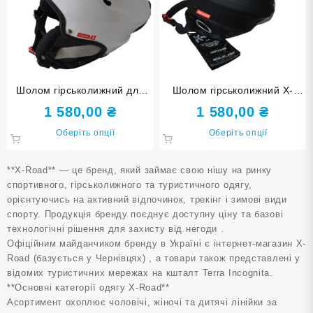
Шолом гірськолижний для
Шолом гірськолижний X-
сноуборду X-Road 670 white
Road 670
1 580,00
₴
1 580,00
₴
Цей
Цей
Оберіть опції
Оберіть опції
товар
товар
має
має
**X-Road** — це бренд, який займає свою нішу на ринку
кілька
кілька
спортивного, гірськолижного та туристичного одягу,
варіантів.
варіанті
орієнтуючись на активний відпочинок, трекінг і зимові види
Параметри
Парамет
спорту. Продукція бренду поєднує доступну ціну та базові
можна
можна
технологічні рішення для захисту від негоди .
вибрати
вибрати
Офіційним майданчиком бренду в Україні є інтернет-магазин X-
на
на
Road (базується у Чернівцях) , а товари також представлені у
сторінці
сторінці
відомих туристичних мережах на кшталт Terra Incognita.
товару
товару
**Основні категорії одягу X-Road**
Асортимент охоплює чоловічі, жіночі та дитячі лінійки за