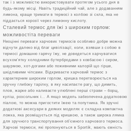
так і з можливістю використовувати протягом усього дня в
будь-якому місці. Навіть традиційний чай, але з додаванням
лимона, краще тримати в термосі з колбою зі скла, яка не
піддається корозії через лимонну кислоту.
Сталевий термос для їжі з широким горлом:
можливостіта переваги
Неоцінні переваги харчових термосів особливо добре можна
відчути далеко від благ цивілізації, коли, взявши з собою в
термосі домашню гарячу їжу, не доведеться харчуватися
всухом’ятку холодними бутербродами з ковбасою і сиром,
шаурмою, хот-догами або поживними калорій що гірше,
шкідливими чіпсами. Відкриваєте харчовий термос з
характерним широким горлом, кришка перетворюється на
зручну глибоку тарілку, в яку насипаєте рагу, що димить,
плов, жарке або наливаєте улюблені перші страви – борщ,
куліш, розсольник і… А якщо модель забезпечена додатковою
піалою, то можна пригостити їжею та попутника. Як зручні
додаткові аксесуари в деяких моделях є складна компактна
ложка, яка розміщується під кришкою, а також широка лямка
для зручного транспортування об’ємного харчового термоса.
Харчові термоси, які пропонуються в Sportik, мають ємність