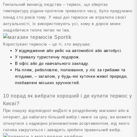
Геніальний винахід людства – термос, що зберігає
температуру рідини протягом тривалого часу, було придумано
понад сто років тому. У наші дні термоси не втратили своєї
актуальності, їх використовують усі, кому в дорозі може
знадобитися тепле питво чи їжа.
Користувачі термосів – це ті, хто вирушає:
У відрядження або рейс на автомобілі або автобусі.
У тривалу туристичну подорож.
В офіс або до навчального закладу.
На пляж, риболовлю, полювання, у ліс за грибами та
ягодами, – загалом, у будь-які куточки живої природи,
позбавлені міських зручностей.
10 порад як вибрати хороший і де купити термос у
Києві?
При пошуку відповідної моДелі в роздрібному магазині або в
інтернет, де набагато більший вибір і нижчі за ціну, ви можете
зіткнутися з надмірно різноманітним асортиментом, від якого
голова закрутиться і завадить зробити правильний вибір.