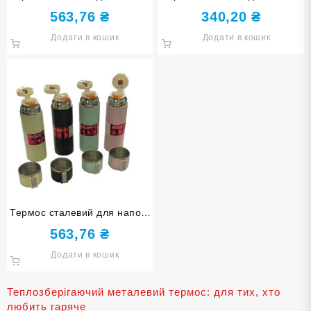
1000 мл Т8236 кольори в
500 мл FDKB-500 кольори в
563,76
₴
340,20
₴
асортименті
асортименті
Додати в кошик
Додати в кошик
Термос сталевий для напоїв
500 мл Т7761 кольори в
563,76
₴
асортименті
Додати в кошик
Теплозберігаючий металевий термос: для тих, хто
любить гаряче