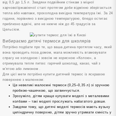
від 0,5 до 1,5 л. Завдяки подвійним стінкам з міцної
харчовоїіржавіючої сталі протягом доби відмінно зберігається
тепла або навпаки, прохолодна вихідна температура їжі. За 24
години, порівняно з вихідною температурою, блюдо остигає
приблизно вдвічі, але не нижче ніж до 45 градусів за
Цельсієм.
Вибираємо дитячі термоси для школярів
Потрібно подбати про те, що ваша дитина протягом часу, який
вона проводить поза домом, мала можливість вгамовувати
спрагу не холодною і зовсім не корисною «Колою», а
отримувала тепле питво: гарячий шоколад, какао, чай з
м’ятою або лимоном .
Для цієї мети потрібно купити дитячий термос із яскравою
поверхнею з малюнком:
Це невеликі малоємні термоси (0,25–0,35 л) зі зручною
пробкою-чашечкою, що загвинчується.
Зрозуміло, дітям краще купувати моделі з металевими
колбами – такі моделі прослужать набагатого довше.
Завдяки тому, що дитячі моделі термосів мають вузьку
циліндричну поверхню, дітям зручно утримати ємність у