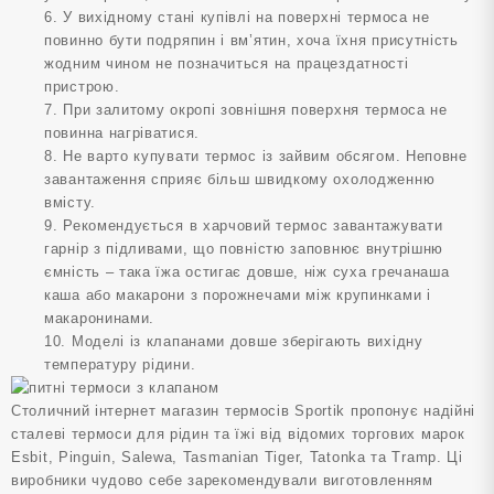
6. У вихідному стані купівлі на поверхні термоса не
повинно бути подряпин і вм’ятин, хоча їхня присутність
жодним чином не позначиться на працездатності
пристрою.
7. При залитому окропі зовнішня поверхня термоса не
повинна нагріватися.
8. Не варто купувати термос із зайвим обсягом. Неповне
завантаження сприяє більш швидкому охолодженню
вмісту.
9. Рекомендується в харчовий термос завантажувати
гарнір з підливами, що повністю заповнює внутрішню
ємність – така їжа остигає довше, ніж суха гречанаша
каша або макарони з порожнечами між крупинками і
макаронинами.
10. Моделі із клапанами довше зберігають вихідну
температуру рідини.
Столичний інтернет магазин термосів Sportik пропонує надійні
сталеві термоси для рідин та їжі від відомих торгових марок
Esbit, Pinguin, Salewa, Tasmanian Tiger, Tatonka та Tramp. Ці
виробники чудово себе зарекомендували виготовленням