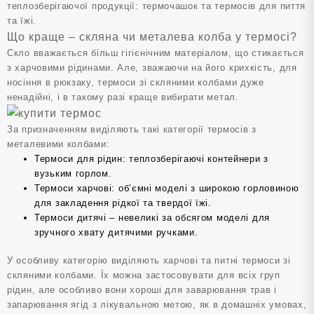
теплозберігаючої продукції: термочашок та термосів для пиття
та їжі.
Що краще – скляна чи металева колба у термосі?
Скло вважається більш гігієнічним матеріалом, що стикається
з харчовими рідинами. Але, зважаючи на його крихкість, для
носіння в рюкзаку, термоси зі скляними колбами дуже
ненадійні, і в такому разі краще вибирати метал.
За призначенням виділяють такі категорії термосів з
металевими колбами:
Термоси для рідин: теплозберігаючі контейнери з
вузьким горлом.
Термоси харчові: об’ємні моделі з широкою горловиною
для закладення рідкої та твердої їжі.
Термоси дитячі – невеликі за обсягом моделі для
зручного хвату дитячими ручками.
У особливу категорію виділяють харчові та питні термоси зі
скляними колбами. Їх можна застосовувати для всіх груп
рідин, але особливо вони хороші для заварювання трав і
запарювання ягід з лікувальною метою, як в домашніх умовах,