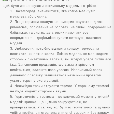
Щоб було легше шукати оптимальну модель, потрібно:
1. Насамперед, визначитися, яка колба має бути:
металева або скляна.
2. Якщо термоси планується використовувати під час
риболовлі, полювання на болотах, на пляжі, подорожей на
байдарках та скрізь, де є ризик намочити все
спорядження – доцільніше купити нетонучі, плаваючі
моделі.
3. Вибираючи, потрібно відкрити кришку термоса та
понюхати, як пахне колба. Якісна модель не має жодних
сторонніх синтетичних запахів, які згодом убере питво або
їжа. Запевнення продавців, що запах з вріменем
вивітриться, залиште поза увагою. Неприємний запах
дешевого пластику залишається незмінним протягом
усього терміну експлуатації.
4. Необхідно трохи струсити термос. У хорошому термосі
не буде жодних сторонніх звуків.
5. Герметичність термоса – це ключовий момент у якісній
моделі: кришка, що щільно закручується, не
провертається. У скляну колбу має герметично та щільно
увійти пробка, виготовлена з якісної сировини без запаху.