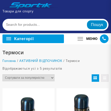
Перейти
до
Товари для спорту
вмісту
Пошук
Категорії
МЕНЮ
Термоси
Головна
/
АКТИВНИЙ ВІДПОЧИНОК
/ Термоси
Відсортовано
Відображаються усі з 5 результатів
за
популярністю