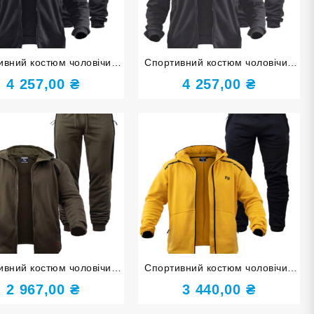
ивний костюм чоловічий
Спортивний костюм чоловічий
ever UF 8710 чорний
Freever UF 8710 сірий
4 257,00
₴
4 257,00
₴
ивний костюм чоловічий
Спортивний костюм чоловічий
reever UF 8703 хакі
Freever AF 8910-8713 жовтий
2 967,00
₴
3 440,00
₴