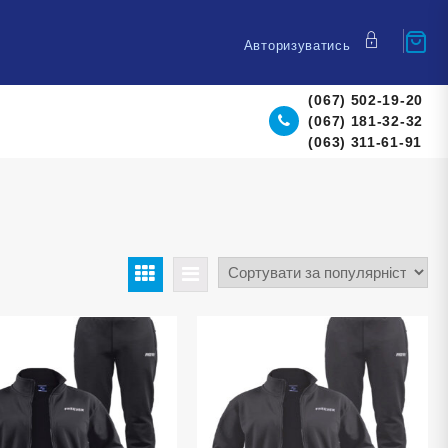
Авторизуватись
(067) 502-19-20
(067) 181-32-32
(063) 311-61-91