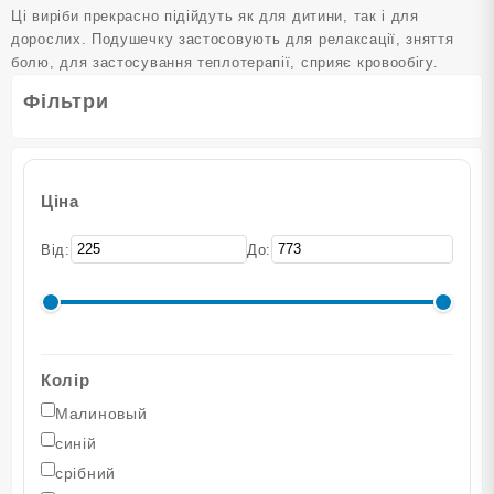
Ці виріби прекрасно підійдуть як для дитини, так і для
кілька
дорослих. Подушечку застосовують для релаксації, зняття
варіантів.
болю, для застосування теплотерапії, сприяє кровообігу.
Параметри
можна
Фільтри
вибрати
на
сторінці
товару
Ціна
Від:
До:
Колір
Малиновый
синій
срібний