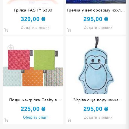
Грiлка FASHY 6330
Грелка у велюровому чохлі з
ароматом лаванди FASHY
320,00
₴
295,00
₴
6305
Додати в кошик
Додати в кошик
Подушка-грілка Fashy в
Зігрівающа подушечка
асортименті 12×12 см 6304
Fashy,пінгвінчик 63509
225,00
₴
295,00
₴
Німеччина
Цей
Оберіть опції
Додати в кошик
товар
має