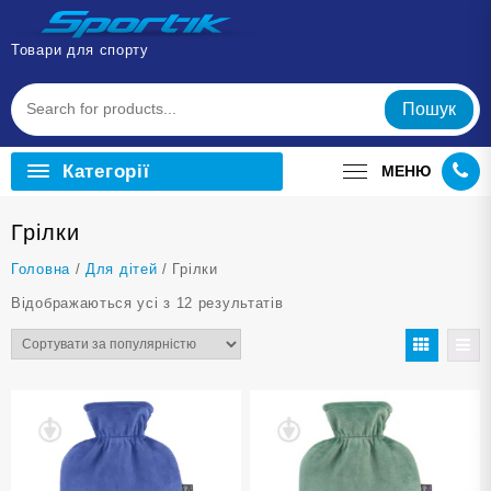
Перейти
до
Товари для спорту
вмісту
Пошук
Категорії
МЕНЮ
Грілки
Головна
/
Для дітей
/ Грілки
Відсортовано
Відображаються усі з 12 результатів
за
популярністю