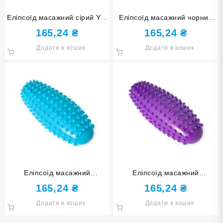
Еліпсоїд масажний сірий YJ-
Еліпсоїд масажний чорний
LY01-grey
YJ-LY01 black
165,24
₴
165,24
₴
Додати в кошик
Додати в кошик
Еліпсоїд масажний
Еліпсоїд масажний
блакитний YJ-LY01 blue
фіолетовий YJ-LY01 purple
165,24
₴
165,24
₴
Додати в кошик
Додати в кошик