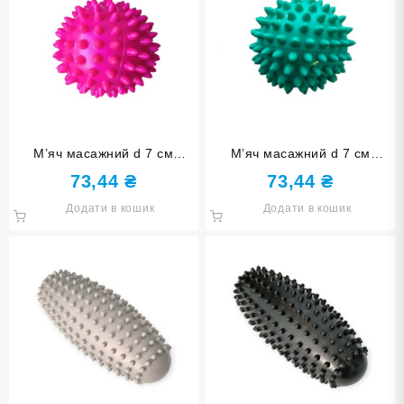
М’яч масажний d 7 см
М’яч масажний d 7 см
надувний рожевий D7- rose
надувний бірюзовий D7- sea
73,44
₴
73,44
₴
red
blue
Додати в кошик
Додати в кошик