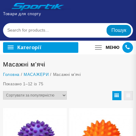
Перейти
до
Товари для спорту
вмісту
Пошук
Категорії
МЕНЮ
Масажні м'ячі
Головна
/
МАСАЖЕРИ
/ Масажні м'ячі
Відсортовано
Показано 1–12 із 75
за
популярністю