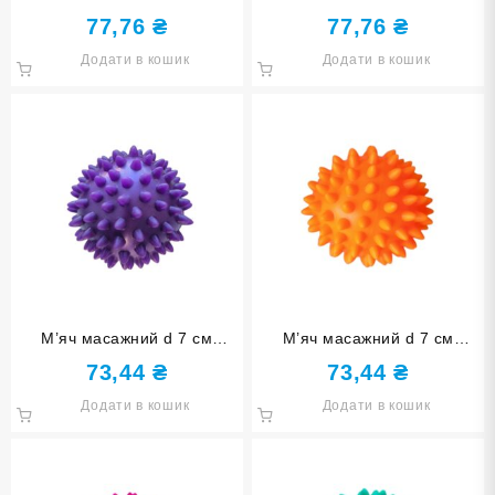
надувний рожевий D8-rose
надувний бірюзовий D8-sea
77,76
₴
77,76
₴
red
blue
Додати в кошик
Додати в кошик
М’яч масажний d 7 см
М’яч масажний d 7 см
надувний фіолетовий D7-
надувний оранжевий D7-
73,44
₴
73,44
₴
purple
orange
Додати в кошик
Додати в кошик