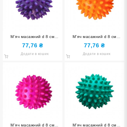
М’яч масажний d 8 см
М’яч масажний d 8 см
надувний фіолетовий D8-
надувний оранжевий D8-
77,76
₴
77,76
₴
purple
orange
Додати в кошик
Додати в кошик
М’яч масажний d 8 см
М’яч масажний d 8 см