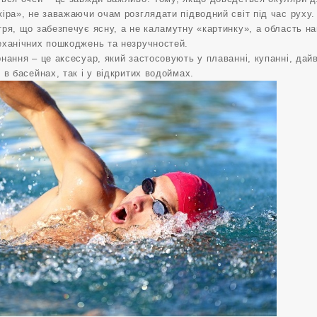
іра», не заважаючи очам розглядати підводний світ під час руху.
ря, що забезпечує ясну, а не каламутну «картинку», а область н
еханічних пошкоджень та незручностей.
нання – це аксесуар, який застосовують у плаванні, купанні, дай
 в басейнах, так і у відкритих водоймах.