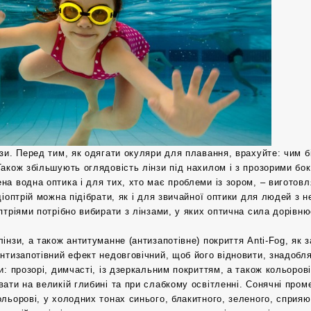
нзи. Перед тим, як одягати окуляри для плавання, врахуйте: чим
Також збільшують оглядовість лінзи під нахилом і з прозорими б
на водна оптика і для тих, хто має проблеми із зором, – виготовл
діоптрій можна підібрати, як і для звичайної оптики для людей з н
оптріями потрібно вибирати з лінзами, у яких оптична сила дорівню
інзи, а також антитуманне (антизапотівне) покриття Anti-Fog, як 
Антизапотівний ефект недовговічний, щоб його відновити, знадобля
зи: прозорі, димчасті, із дзеркальним покриттям, а також кольоров
вати на великій глибині та при слабкому освітленні. Сонячні пром
ольорові, у холодних тонах синього, блакитного, зеленого, сприя