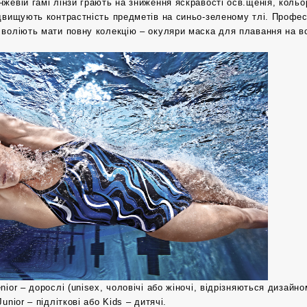
жевій гамі лінзи грають на зниження яскравості осв.щенія, кольор
ідвищують контрастність предметів на синьо-зеленому тлі. Профес
 воліють мати повну колекцію – окуляри маска для плавання на в
nior – дорослі (unisex, чоловічі або жіночі, відрізняються дизай
Junior – підліткові або Kids – дитячі.