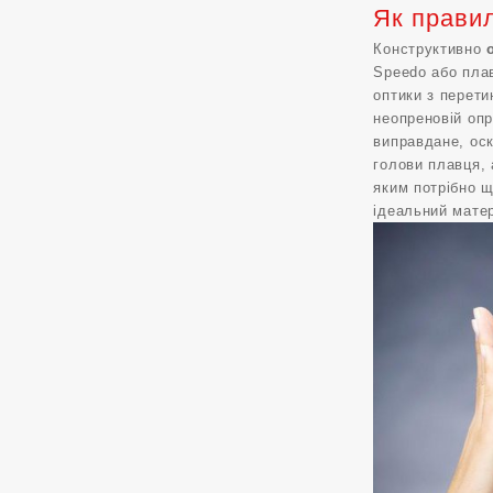
Як правил
Конструктивно
Speedo або плав
оптики з перети
неопреновій опр
виправдане, оск
голови плавця, 
яким потрібно щ
ідеальний матер