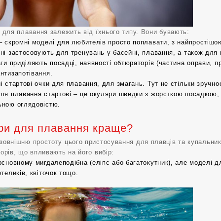
и для плавання
залежить від їхнього типу. Вони бувають:
– скромні моделі для любителів просто поплавати, з найпростішо
ні застосовують для тренувань у басейні, плавання, а також для
аги приділяють посадці, наявності обтюраторів (частина оправи, п
нтизапотівання.
і стартові очки для плавання, для змагань. Тут не стільки зручно
ля плавання стартові – це окуляри шведки з жорсткою посадкою, 
ною оглядовістю.
яри для плавання краще?
зовнішню простоту цього пристосування для плавців та купальник
орів, що впливають на його вибір:
основному мигдалеподібна (еліпс або багатокутник), але моделі д
теликів, квіточок тощо.