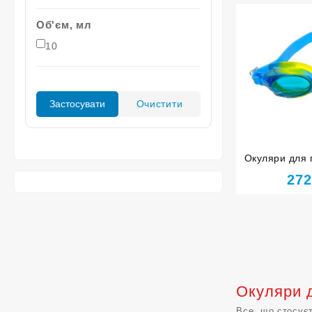
Об'єм, мл
10
Очистити
Застосувати
Окуляри для 
LEACCO SG700
27
Окуляри 
Все, що стосуєт