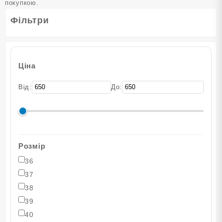
покупкою.
Фільтри
Ціна
Від:
До:
Розмір
36
37
38
39
40