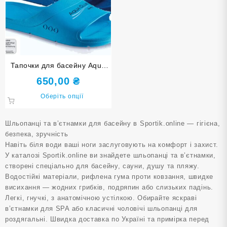
Тапочки для басейну Aqua
Club FASHY 7237
650,00
₴
Цей
Оберіть опції
товар
має
Шльопанці та в’єтнамки для басейну в Sportik.online — гігієна,
кілька
безпека, зручність
варіантів.
Навіть біля води ваші ноги заслуговують на комфорт і захист.
Параметри
У каталозі Sportik.online ви знайдете шльопанці та в’єтнамки,
можна
створені спеціально для басейну, сауни, душу та пляжу.
вибрати
Водостійкі матеріали, рифлена гума проти ковзання, швидке
на
висихання — жодних грибків, подряпин або слизьких падінь.
сторінці
Легкі, гнучкі, з анатомічною устілкою. Обирайте яскраві
товару
в’єтнамки для SPA або класичні чоловічі шльопанці для
роздягальні. Швидка доставка по Україні та примірка перед