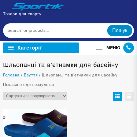
Перейти
до
Товари для спорту
вмісту
Пошук
Категорії
МЕНЮ
Шльопанці та в'єтнамки для басейну
Головна
/
Взуття
/ Шльопанці та в'єтнамки для басейну
Показано один результат