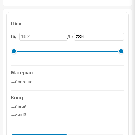
Ціна
Від:
До:
Матеріал
бавовна
Колір
білий
синій