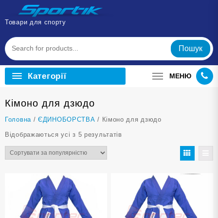
Перейти
до
Товари для спорту
вмісту
Пошук
Категорії
МЕНЮ
Кімоно для дзюдо
Головна
/
ЄДИНОБОРСТВА
/ Кімоно для дзюдо
Відсортовано
Відображаються усі з 5 результатів
за
популярністю