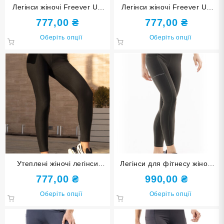
Легінси жіночі Freever UF
Легінси жіночі Freever UF
21005 чорні
21004 чорні
777,00
₴
777,00
₴
Цей
Цей
Оберіть опції
Оберіть опції
товар
товар
має
має
кілька
кілька
варіантів.
варіанті
Параметри
Парамет
можна
можна
вибрати
вибрати
на
на
сторінці
сторінці
товару
товару
Утеплені жіночі легінси
Легінси для фітнесу жіночі
Freever UF 21003 чорні
Freever AF 3952 хакі
777,00
₴
990,00
₴
Цей
Цей
Оберіть опції
Оберіть опції
товар
товар
має
має