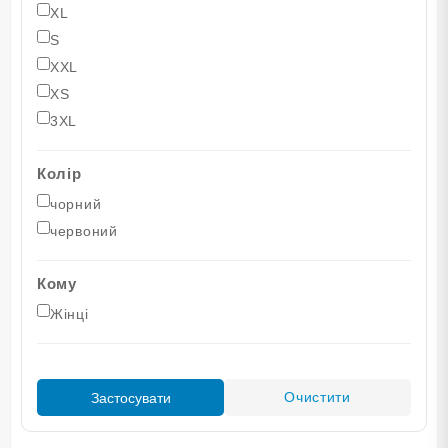
XL
S
XXL
XS
3XL
Колір
чорний
червоний
Кому
Жінці
Очистити
Застосувати