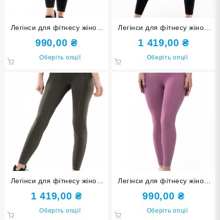
товару
товару
Легінси для фітнесу жіночі
Легінси для фітнесу жіночі
Freever AF 3952 чорні
Freever AF 1057 чорні
990,00
₴
1 419,00
₴
Цей
Цей
Оберіть опції
Оберіть опції
товар
товар
має
має
кілька
кілька
варіантів.
варіанті
Параметри
Парамет
можна
можна
вибрати
вибрати
на
на
сторінці
сторінці
товару
товару
Легінси для фітнесу жіночі
Легінси для фітнесу жіночі
Freever AF 1057 хакі
Freever WF 3951 пудра
1 419,00
₴
990,00
₴
Цей
Цей
Оберіть опції
Оберіть опції
товар
товар