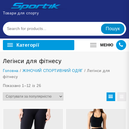
Перейти
до
Товари для спорту
вмісту
Пошук
Категорії
МЕНЮ
Легінси для фітнесу
Головна
/
ЖІНОЧИЙ СПОРТИВНИЙ ОДЯГ
/ Легінси для
фітнесу
Відсортовано
Показано 1–12 із 26
за
популярністю