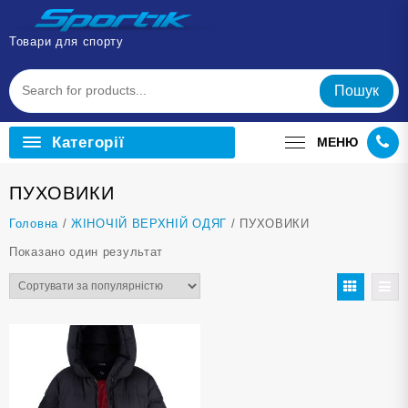
Перейти
до
Товари для спорту
вмісту
Пошук
Категорії
МЕНЮ
ПУХОВИКИ
Головна
/
ЖІНОЧІЙ ВЕРХНІЙ ОДЯГ
/ ПУХОВИКИ
Показано один результат