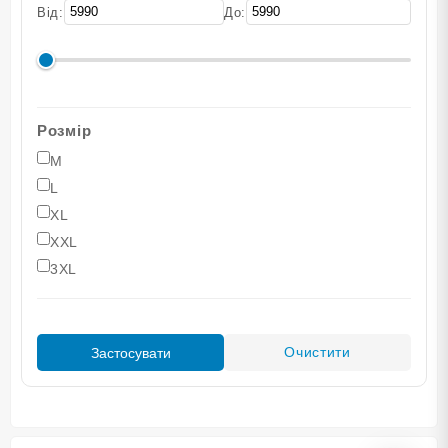
Від:
До:
Розмір
M
L
XL
XXL
3XL
Очистити
Застосувати