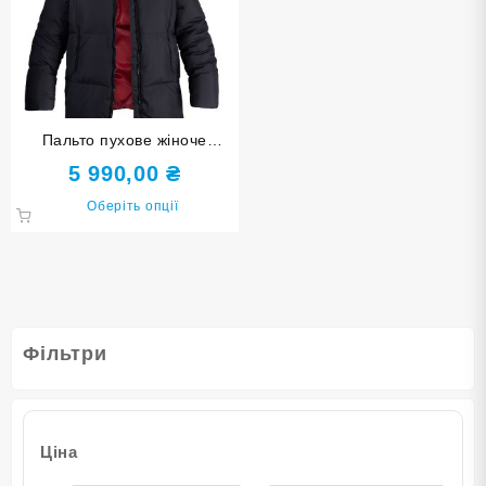
Пальто пухове жіноче
Freever AF 2209 чорне
5 990,00
₴
Цей
Оберіть опції
товар
має
кілька
варіантів.
Параметри
можна
Фільтри
вибрати
на
сторінці
товару
Ціна