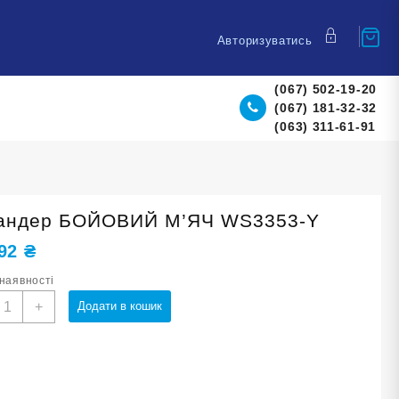
Авторизуватись
(067) 502-19-20
(067) 181-32-32
(063) 311-61-91
андер БОЙОВИЙ М’ЯЧ WS3353-Y
,92
₴
 наявності
спандер
+
Додати в кошик
ОЙОВИЙ
'ЯЧ
S3353-
ількість