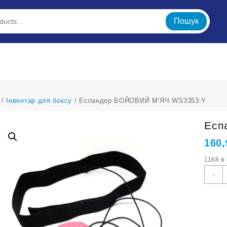
Пошук
/
Інвентар для боксу
/ Еспандер БОЙОВИЙ М’ЯЧ WS3353-Y
Есп
160
1168 в
Е
-
Б
М
W
Y
к