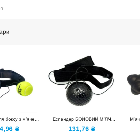
60
вари
я боксу з м’ячем
Еспандер БОЙОВИЙ М’ЯЧ
М’яч
Q-393
полегшений м’яч WS3353-R
4,96
₴
131,76
₴