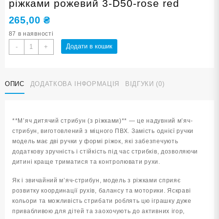
ріжками рожевий 3-D50-rose red
265,00
₴
87 в наявності
М'яч
Додати в кошик
-
+
дитячий
стрибун
50
ОПИС
ДОДАТКОВА ІНФОРМАЦІЯ
ВІДГУКИ (0)
см
з
ріжками
рожевий
**М’яч дитячий стрибун (з ріжками)** — це надувний м’яч-
3-
стрибун, виготовлений з міцного ПВХ. Замість однієї ручки
D50-
модель має дві ручки у формі ріжок, які забезпечують
rose
додаткову зручність і стійкість під час стрибків, дозволяючи
red
дитині краще триматися та контролювати рухи.
кількість
Як і звичайний м’яч-стрибун, модель з ріжками сприяє
розвитку координації рухів, балансу та моторики. Яскраві
кольори та можливість стрибати роблять цю іграшку дуже
привабливою для дітей та заохочують до активних ігор,