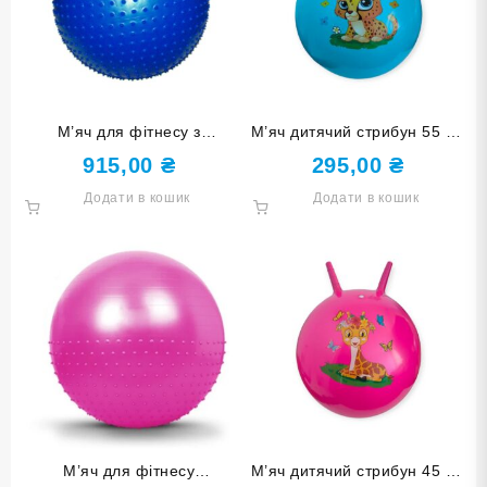
М’яч для фітнесу з
М’яч дитячий стрибун 55 см
масажними шипами SNS 75
з ріжками синій 3-D55-azure
915,00
₴
295,00
₴
см синій MA-75-С
Додати в кошик
Додати в кошик
М’яч для фітнесу
М’яч дитячий стрибун 45 см