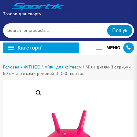
Перейти
до
Товари для спорту
вмісту
Пошук
Категорії
МЕНЮ
Головна
/
ФІТНЕС
/
М'ячі для фітнесу
/ М’яч дитячий стрибун
50 см з ріжками рожевий 3-D50-rose red