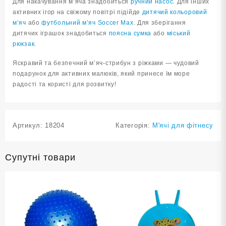
Для накачування м’яча знадобиться
ручний насос
. Для інших
активних ігор на свіжому повітрі підійде
дитячий кольоровий
м’яч
або
футбольний м’яч Soccer Max
. Для зберігання
дитячих іграшок знадобиться
поясна сумка
або
міський
рюкзак
.
Яскравий та безпечний м’яч-стрибун з ріжками — чудовий
подарунок для активних малюків, який принесе їм море
радості та користі для розвитку!
Артикул:
18204
Категорія:
М'ячі для фітнесу
Супутні товари