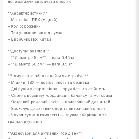
допомагаючи витрачати енергію.
**Характеристики:**
– Матеріал: ПВХ (міцний)
– Колір: рожевий
– Тип упаковки: чохол-сумка
– Виробництво: Китай
**Доступні розміри:**
– **Діаметр 45 см** — вага 0,45 кг
– **Діаметр 50 см** — вага 0,5 кг
**Чому варто обрати цей м’яч-стрибун:**
– Міцний ПВХ — довговічність та безпека
– Дві ручки у формі ріжок — зручність та стійкість
– Сприяє розвитку координації, балансу та моторики
– Яскравий рожевий колір — привабливий для дітей
– Заохочує до активних ігор та витрачання енергії
– Чохол-сумка в комплекті — зручне зберігання та
транспортування
**Аксесуари для активних ігор дітей**