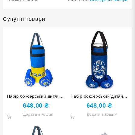
Супутні товари
Набір боксерський дитячий
Набір боксерський дитячий
Champion Ukraine середній
Full Contact синій середній
648,00
₴
648,00
₴
Додати в кошик
Додати в кошик