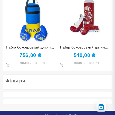
Набір боксерський дитячий
Набір боксерський дитячий
Champion Ukraine великий
Full Contact червоний
756,00
₴
540,00
₴
малий
Додати в кошик
Додати в кошик
Фільтри