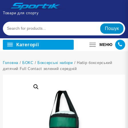
Перейти
до
Товари для спорту
вмісту
Пошук
Категорії
МЕНЮ
Головна
/
БОКС
/
Боксерські набори
/ Набір боксерський
дитячий Full Contact зелений середній