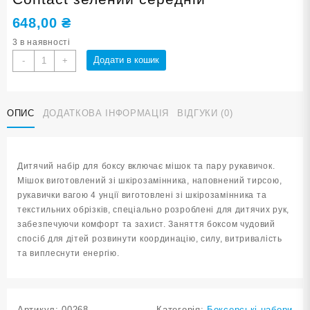
648,00
₴
3 в наявності
Набір
Додати в кошик
-
+
боксерський
дитячий
Full
ОПИС
ДОДАТКОВА ІНФОРМАЦІЯ
ВІДГУКИ (0)
Contact
зелений
середній
кількість
Дитячий набір для боксу включає мішок та пару рукавичок.
Мішок виготовлений зі шкірозамінника, наповнений тирсою,
рукавички вагою 4 унції виготовлені зі шкірозамінника та
текстильних обрізків, спеціально розроблені для дитячих рук,
забезпечуючи комфорт та захист. Заняття боксом чудовий
спосіб для дітей розвинути координацію, силу, витривалість
та виплеснути енергію.
Артикул:
00268
Категорія:
Боксерські набори