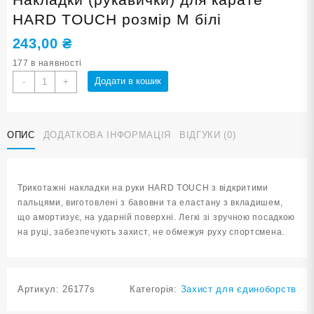
HARD TOUCH розмір М білі
243,00
₴
177 в наявності
Накладки
Додати в кошик
-
+
(рукавички)
для
карате
ОПИС
ДОДАТКОВА ІНФОРМАЦІЯ
ВІДГУКИ (0)
HARD
TOUCH
розмір
М
Трикотажні накладки на руки HARD TOUCH з відкритими
білі
пальцями, виготовлені з бавовни та еластану з вкладишем,
кількість
що амортизує, на ударній поверхні. Легкі зі зручною посадкою
на руці, забезпечують захист, не обмежуя руху спортсмена.
Артикул:
26177s
Категорія:
Захист для єдиноборств