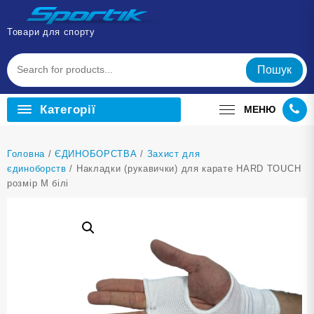
Перейти
до
Товари для спорту
вмісту
Пошук
Категорії
МЕНЮ
Головна
/
ЄДИНОБОРСТВА
/
Захист для
єдиноборств
/ Накладки (рукавички) для карате HARD TOUCH
розмір М білі