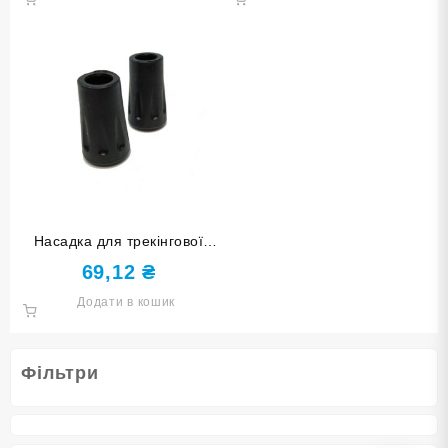
Насадка для трекінгової
палиці HOK-N
69,12
₴
Додати в кошик
Фільтри