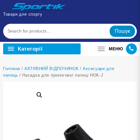
Перейти
до
Товари для спорту
вмісту
Пошук
Категорії
МЕНЮ
Головна
/
АКТИВНИЙ ВІДПОЧИНОК
/
Аксесуари для
палиць
/ Насадка для трекінгової палиці HOK-J