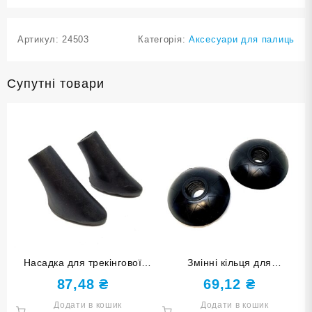
Артикул:
24503
Категорія:
Аксесуари для палиць
Супутні товари
Насадка для трекінгової
Змінні кільця для
палиці HOK-JR
трекінгових палиць HOK-O
87,48
₴
69,12
₴
Додати в кошик
Додати в кошик