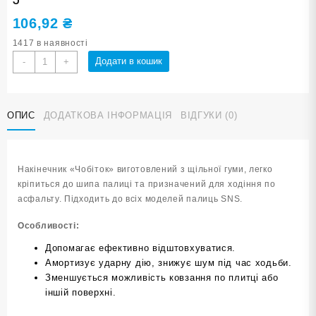
106,92
₴
1417 в наявності
Насадка
Додати в кошик
-
+
для
трекінгової
палиці
ОПИС
ДОДАТКОВА ІНФОРМАЦІЯ
ВІДГУКИ (0)
HOK-
J
кількість
Накінечник «Чобіток» виготовлений з щільної гуми, легко
кріпиться до шипа палиці та призначений для ходіння по
асфальту. Підходить до всіх моделей палиць SNS.
Особливості:
Допомагає ефективно відштовхуватися.
Амортизує ударну дію, знижує шум під час ходьби.
Зменшується можливість ковзання по плитці або
іншій поверхні.