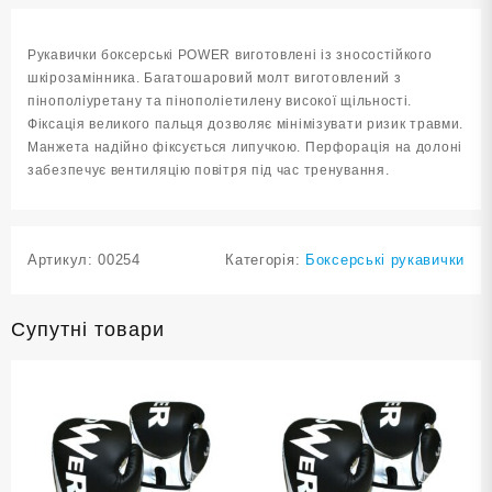
червоні
ZTQ-
Рукавички боксерські POWER виготовлені із зносостійкого
116К-12
шкірозамінника. Багатошаровий молт виготовлений з
кількість
пінополіуретану та пінополіетилену високої щільності.
Фіксація великого пальця дозволяє мінімізувати ризик травми.
Манжета надійно фіксується липучкою. Перфорація на долоні
забезпечує вентиляцію повітря під час тренування.
Артикул:
00254
Категорія:
Боксерські рукавички
Супутні товари