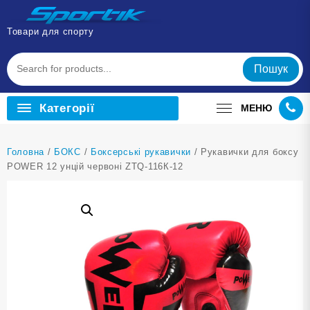
Перейти
до
Товари для спорту
вмісту
Пошук
Категорії
МЕНЮ
Головна
/
БОКС
/
Боксерські рукавички
/ Рукавички для боксу
POWER 12 унцій червоні ZTQ-116К-12