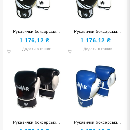
Рукавички боксерські
Рукавички боксерські
POWER чорні з білими
POWER чорні з білими
1 176,12
₴
1 176,12
₴
елементами 6 унцій POW-
елементами 12 унцій POW-
Додати в кошик
Додати в кошик
W-Ч6
W-Ч12
Рукавички боксерські
Рукавички боксерські
POWER чорні 10 унцій
POWER сині 14 унцій POW-