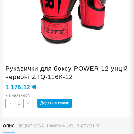
Рукавички для боксу POWER 12 унцій
червоні ZTQ-116К-12
1 176,12
₴
7 в наявності
Рукавички
Додати в кошик
-
+
для
боксу
POWER
ОПИС
ДОДАТКОВА ІНФОРМАЦІЯ
ВІДГУКИ (0)
12
унцій