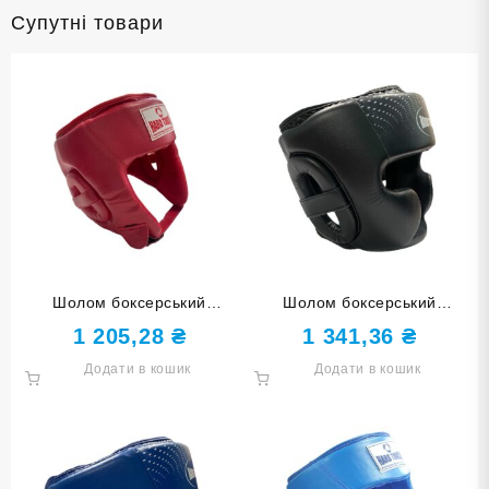
Супутні товари
Шолом боксерський
Шолом боксерський
відкритий HARD TOUCH PU
закритий HARD TOUCH PU
1 205,28
₴
1 341,36
₴
червоний M
чорний L
Додати в кошик
Додати в кошик