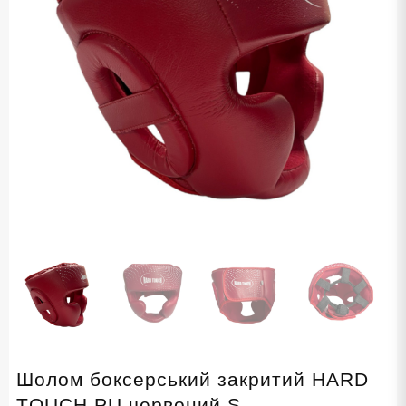
Шолом боксерський закритий HARD
TOUCH PU червоний S