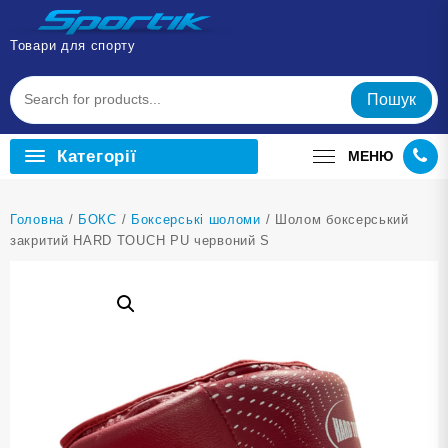
Перейти
до
Товари для спорту
вмісту
Пошук
Категорії
МЕНЮ
Головна
/
БОКС
/
Боксерські шоломи
/ Шолом боксерський
закритий HARD TOUCH PU червоний S