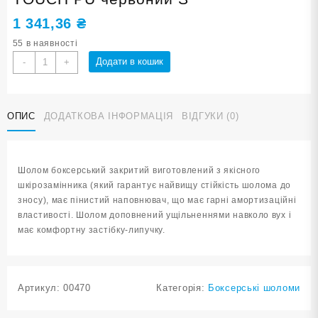
1 341,36
₴
55 в наявності
Шолом
Додати в кошик
-
+
боксерський
закритий
HARD
ОПИС
ДОДАТКОВА ІНФОРМАЦІЯ
ВІДГУКИ (0)
TOUCH
PU
червоний
S
Шолом боксерський закритий виготовлений з якісного
кількість
шкірозамінника (який гарантує найвищу стійкість шолома до
зносу), має пінистий наповнювач, що має гарні амортизаційні
властивості. Шолом доповнений ущільненнями навколо вух і
має комфортну застібку-липучку.
Артикул:
00470
Категорія:
Боксерські шоломи