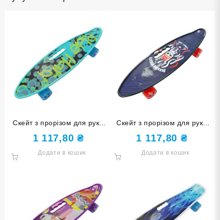
Скейт з прорізом для руки
Скейт з прорізом для руки
YST24-8Green
YST24-7Black
1 117,80
₴
1 117,80
₴
Додати в кошик
Додати в кошик