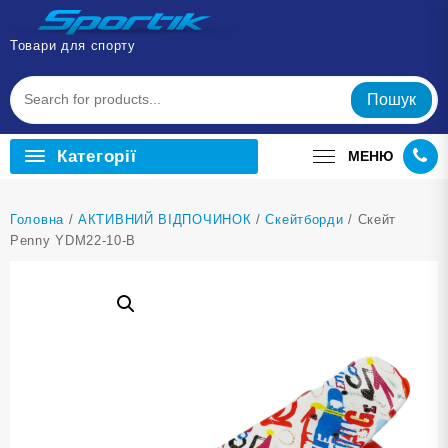
Перейти
до
Товари для спорту
вмісту
Пошук
Категорії
МЕНЮ
Головна
/
АКТИВНИЙ ВІДПОЧИНОК
/
Скейтборди
/ Скейт
Penny YDM22-10-В