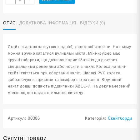
Penny
YDM22-
10-
ОПИС
ДОДАТКОВА ІНФОРМАЦІЯ
ВІДГУКИ (0)
В
кількість
Скейт із декою загнутою з однієї, хвостової частини. На ньому
можна зручно кататися вулицями міста. Міні-круїзер має
зручні габарити, що дозволяє пристібати їх до рюкзака
спеціальними ременями або носити в чохлі. Колеса на міні-
скейті світяться при обертанні коліс. Широкі PVC колеса
забезпечують приємне та комфортне катання. Відмінний
накат дошці додають підшипники ABEC-7. На деку нанесений
малюнок, що надає стильного вигляду.
Артикул:
00306
Категорія:
Скейтборди
Супутні товари