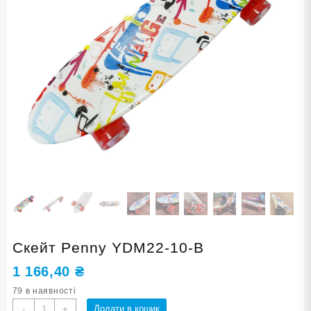
Скейт Penny YDM22-10-В
1 166,40
₴
79 в наявності
Скейт
Додати в кошик
-
+