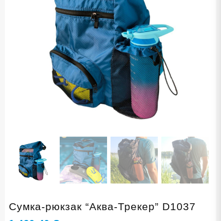
Сумка-рюкзак “Аква-Трекер” D1037