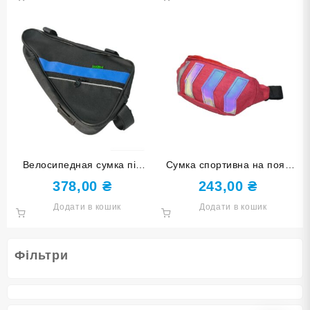
Велосипедная сумка під
Сумка спортивна на пояс
раму бардачок V1014
червона ХВВ-22-К
378,00
₴
243,00
₴
Додати в кошик
Додати в кошик
Фільтри