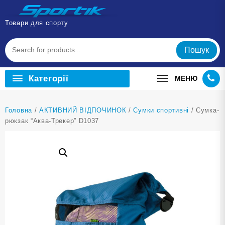
Перейти
до
Товари для спорту
вмісту
Пошук
Категорії
МЕНЮ
Головна
/
АКТИВНИЙ ВІДПОЧИНОК
/
Сумки спортивні
/ Сумка-
рюкзак “Аква-Трекер” D1037