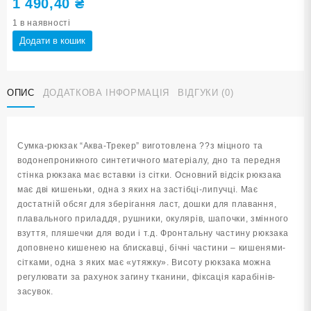
1 490,40
₴
1 в наявності
Сумка-
Додати в кошик
рюкзак
"Аква-
Трекер"
ОПИС
ДОДАТКОВА ІНФОРМАЦІЯ
ВІДГУКИ (0)
D1037
кількість
Сумка-рюкзак “Аква-Трекер” виготовлена ??з міцного та
водонепроникного синтетичного матеріалу, дно та передня
стінка рюкзака має вставки із сітки. Основний відсік рюкзака
має дві кишеньки, одна з яких на застібці-липучці. Має
достатній обсяг для зберігання ласт, дошки для плавання,
плавального приладдя, рушники, окулярів, шапочки, змінного
взуття, пляшечки для води і т.д. Фронтальну частину рюкзака
доповнено кишенею на блискавці, бічні частини – кишенями-
сітками, одна з яких має «утяжку». Висоту рюкзака можна
регулювати за рахунок загину тканини, фіксація карабінів-
засувок.