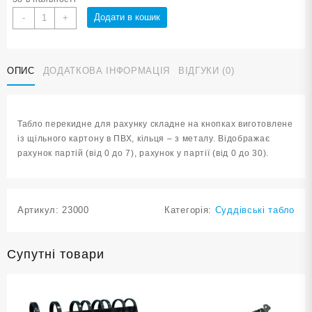
Табло
Додати в кошик
-
+
суддівське
перекідне
33х33
ОПИС
ДОДАТКОВА ІНФОРМАЦІЯ
ВІДГУКИ (0)
кількість
Табло перекидне для рахунку складне на кнопках виготовлене
із щільного картону в ПВХ, кільця – з металу. Відображає
рахунок партій (від 0 до 7), рахунок у партії (від 0 до 30).
Артикул:
23000
Категорія:
Суддівські табло
Супутні товари