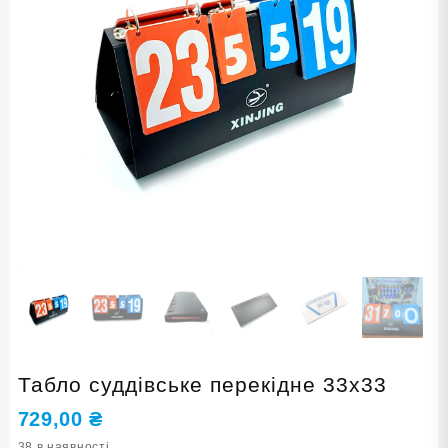
Табло суддівське перекідне 33х33
729,00
₴
38 в наявності