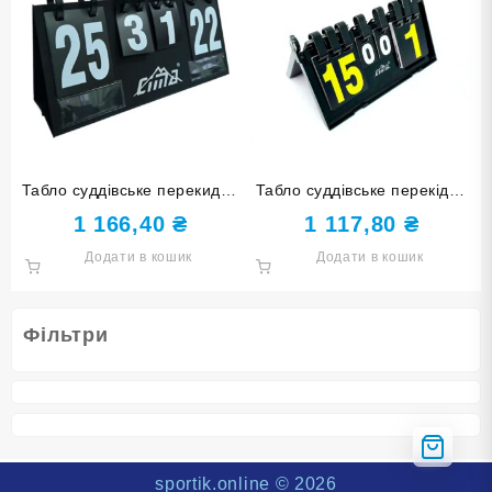
Табло суддівське перекидне
Табло суддівське перекідне
CIMA CM-J07
11х11
1 166,40
₴
1 117,80
₴
Додати в кошик
Додати в кошик
Фільтри
sportik.online
© 2026