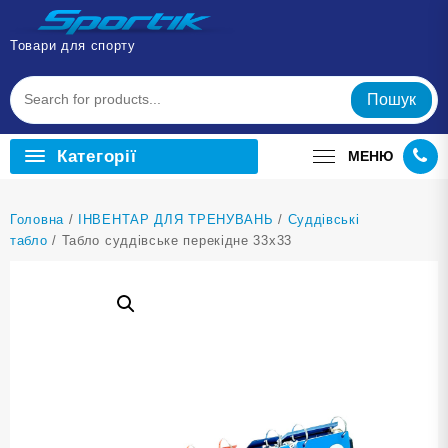
Перейти
до
Товари для спорту
вмісту
Пошук
Категорії
МЕНЮ
Головна
/
ІНВЕНТАР ДЛЯ ТРЕНУВАНЬ
/
Суддівські
табло
/ Табло суддівське перекідне 33х33