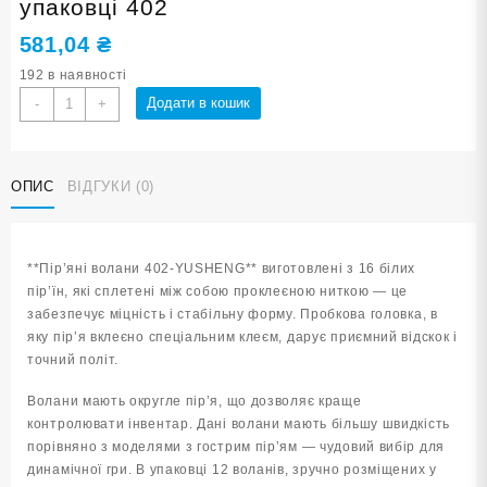
упаковці 402
581,04
₴
192 в наявності
Волан
Додати в кошик
-
+
пір'яний
YUSHENG
12
ОПИС
ВІДГУКИ (0)
штук
в
упаковці
402
**Пір’яні волани 402-YUSHENG** виготовлені з 16 білих
кількість
пір’їн, які сплетені між собою проклеєною ниткою — це
забезпечує міцність і стабільну форму. Пробкова головка, в
яку пір’я вклеєно спеціальним клеєм, дарує приємний відскок і
точний політ.
Волани мають округле пір’я, що дозволяє краще
контролювати інвентар. Дані волани мають більшу швидкість
порівняно з моделями з гострим пір’ям — чудовий вибір для
динамічної гри. В упаковці 12 воланів, зручно розміщених у