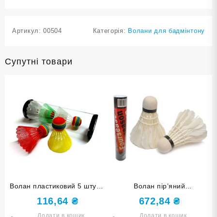
Артикул:
00504
Категорія:
Волани для бадмінтону
Супутні товари
Волан пластиковий 5 штук в
Волан пір’яний
упаковці SY-5C
FOURSEASON 12 штук в
116,64
₴
672,84
₴
упаковці 400
Додати в кошик
Додати в кошик