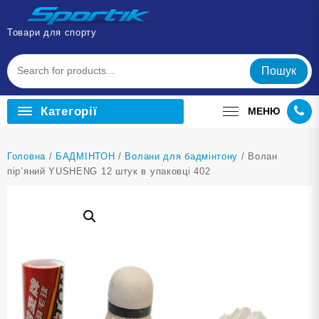
Перейти
до
Товари для спорту
вмісту
Пошук
Категорії
МЕНЮ
Головна
/
БАДМІНТОН
/
Волани для бадмінтону
/ Волан
пір’яний YUSHENG 12 штук в упаковці 402