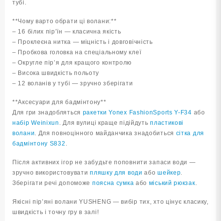
тубі.
**Чому варто обрати ці волани:**
– 16 білих пір’їн — класична якість
– Проклеєна нитка — міцність і довговічність
– Пробкова головка на спеціальному клеї
– Округле пір’я для кращого контролю
– Висока швидкість польоту
– 12 воланів у тубі — зручно зберігати
**Аксесуари для бадмінтону**
Для гри знадобляться
ракетки Yonex FashionSports Y-F34
або
набір Weinixun
. Для вулиці краще підійдуть
пластикові
волани
. Для повноцінного майданчика знадобиться
сітка для
бадмінтону S832
.
Після активних ігор не забудьте поповнити запаси води —
зручно використовувати
пляшку для води
або
шейкер
.
Зберігати речі допоможе
поясна сумка
або
міський рюкзак
.
Якісні пір’яні волани YUSHENG — вибір тих, хто цінує класику,
швидкість і точну гру в залі!