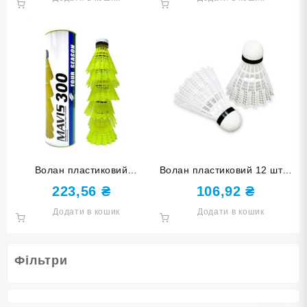
Волан пластиковий
Волан пластиковий 12 штук
FOURSEASON 6 штук в
в упаковці BO-9
223,56
₴
106,92
₴
упаковці M-300
Додати в кошик
Додати в кошик
Фільтри