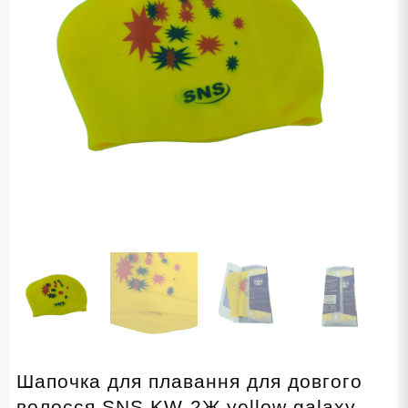
Шапочка для плавання для довгого
волосся SNS KW-2Ж yellow galaxy