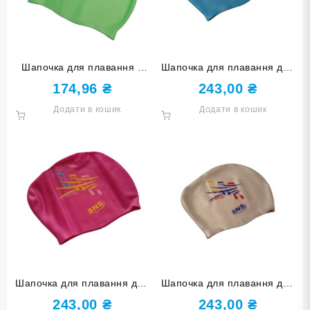
Шапочка для плавання у
Шапочка для плавання для
футлярі SNS салатова SC-
довгого волосся SNS KW-1Г
174,96
₴
243,00
₴
СА
blue music
Додати в кошик
Додати в кошик
Шапочка для плавання для
Шапочка для плавання для
довгого волосся SNS KW-
довгого волосся SNS KW-
243,00
₴
243,00
₴