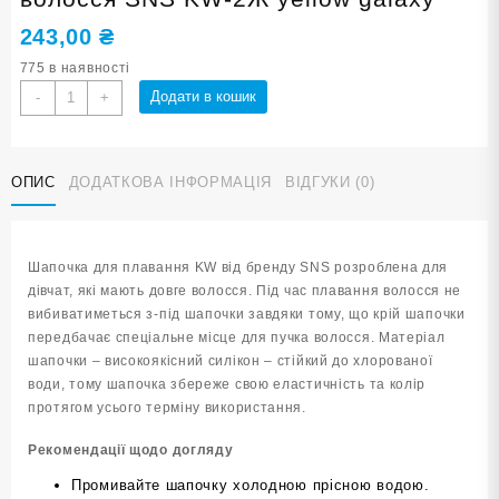
243,00
₴
775 в наявності
Шапочка
Додати в кошик
-
+
для
плавання
для
ОПИС
ДОДАТКОВА ІНФОРМАЦІЯ
ВІДГУКИ (0)
довгого
волосся
SNS
KW-
Шапочка для плавання KW від бренду SNS розроблена для
2Ж
дівчат, які мають довге волосся. Під час плавання волосся не
yellow
вибиватиметься з-під шапочки завдяки тому, що крій шапочки
galaxy
передбачає спеціальне місце для пучка волосся. Матеріал
кількість
шапочки – високоякісний силікон – стійкий до хлорованої
води, тому шапочка збереже свою еластичність та колір
протягом усього терміну використання.
Рекомендації щодо догляду
Промивайте шапочку холодною прісною водою.