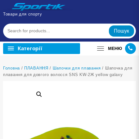
Перейти
до
Товари для спорту
вмісту
Пошук
Категорії
МЕНЮ
Головна
/
ПЛАВАННЯ
/
Шапочки для плавання
/ Шапочка для
плавання для довгого волосся SNS KW-2Ж yellow galaxy