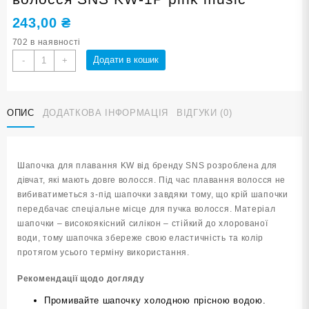
243,00
₴
702 в наявності
Шапочка
Додати в кошик
-
+
для
плавання
для
ОПИС
ДОДАТКОВА ІНФОРМАЦІЯ
ВІДГУКИ (0)
довгого
волосся
SNS
KW-
Шапочка для плавання KW від бренду SNS розроблена для
1Р
дівчат, які мають довге волосся. Під час плавання волосся не
pink
вибиватиметься з-під шапочки завдяки тому, що крій шапочки
music
передбачає спеціальне місце для пучка волосся. Матеріал
кількість
шапочки – високоякісний силікон – стійкий до хлорованої
води, тому шапочка збереже свою еластичність та колір
протягом усього терміну використання.
Рекомендації щодо догляду
Промивайте шапочку холодною прісною водою.