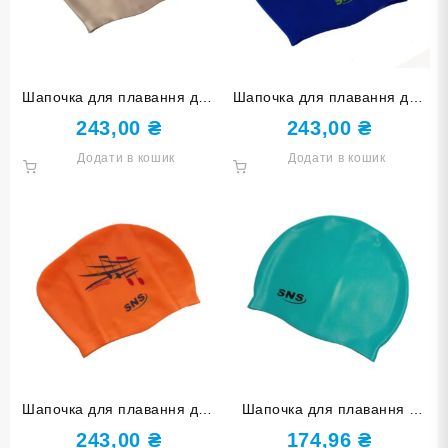
Шапочка для плавання для
Шапочка для плавання для
довгого волосся SNS KW-
довгого волосся SNS KW-1С
243,00
₴
243,00
₴
1СЕ silver music
dark blue music
Додати в кошик
Додати в кошик
Шапочка для плавання для
Шапочка для плавання у
довгого волосся SNS KW-
футлярі SNS зелена SC-З
243,00
₴
174,96
₴