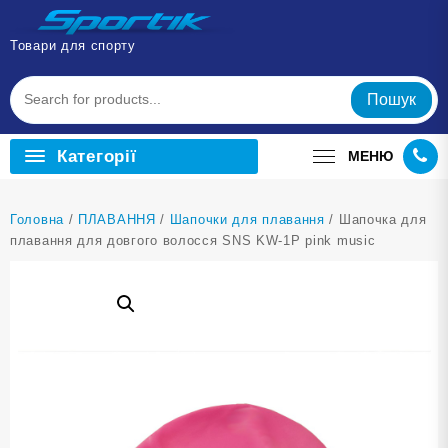
Перейти
до
Товари для спорту
вмісту
Пошук
Категорії
МЕНЮ
Головна
/
ПЛАВАННЯ
/
Шапочки для плавання
/ Шапочка для
плавання для довгого волосся SNS KW-1Р pink music