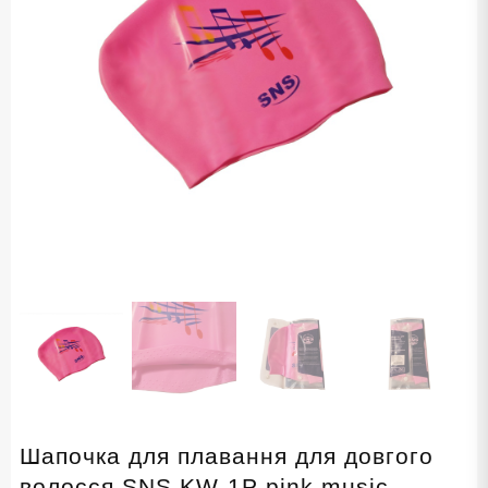
Шапочка для плавання для довгого
волосся SNS KW-1Р pink music