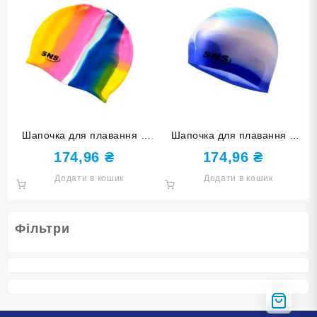
Шапочка для плавання у
Шапочка для плавання у
футлярі SNS мультиколір
футлярі SNS мультиколір
174,96
₴
174,96
₴
SC-Ц1
SC-Ц5
Додати в кошик
Додати в кошик
Фільтри