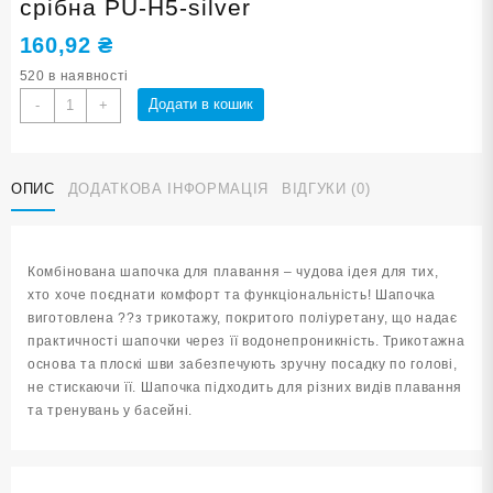
срібна PU-H5-silver
160,92
₴
520 в наявності
Шапочка
Додати в кошик
-
+
для
плавання
SNS
ОПИС
ДОДАТКОВА ІНФОРМАЦІЯ
ВІДГУКИ (0)
DROPS
срібна
PU-
H5-
Комбінована шапочка для плавання – чудова ідея для тих,
silver
хто хоче поєднати комфорт та функціональність! Шапочка
кількість
виготовлена ??з трикотажу, покритого поліуретану, що надає
практичності шапочки через її водонепроникність. Трикотажна
основа та плоскі шви забезпечують зручну посадку по голові,
не стискаючи її. Шапочка підходить для різних видів плавання
та тренувань у басейні.