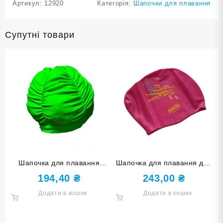
Артикул:
12920
Категорія:
Шапочки для плавання
Супутні товари
Шапочка для плавання
Шапочка для плавання для
однотонна BZ-A
довгого волосся SNS KW-
194,40
₴
243,00
₴
1МА crimson music
Додати в кошик
Додати в кошик