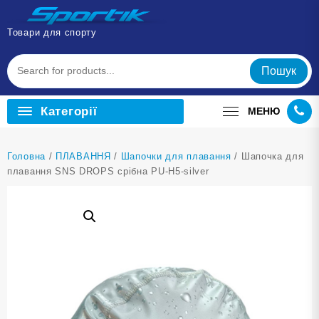
Перейти
до
Товари для спорту
вмісту
Пошук
Категорії
МЕНЮ
Головна
/
ПЛАВАННЯ
/
Шапочки для плавання
/ Шапочка для
плавання SNS DROPS срібна PU-H5-silver