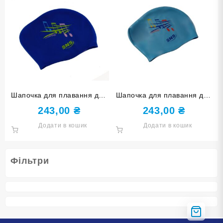
Шапочка для плавання для
Шапочка для плавання для
довгого волосся SNS KW-1С
довгого волосся SNS KW-1Г
243,00
₴
243,00
₴
dark blue music
blue music
Додати в кошик
Додати в кошик
Фільтри