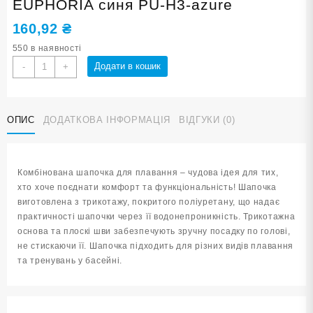
EUPHORIA синя PU-H3-azure
160,92
₴
550 в наявності
Шапочка
Додати в кошик
-
+
для
плавання
SNS
ОПИС
ДОДАТКОВА ІНФОРМАЦІЯ
ВІДГУКИ (0)
EUPHORIA
синя
PU-
H3-
Комбінована шапочка для плавання – чудова ідея для тих,
azure
хто хоче поєднати комфорт та функціональність! Шапочка
кількість
виготовлена з трикотажу, покритого поліуретану, що надає
практичності шапочки через її водонепроникність. Трикотажна
основа та плоскі шви забезпечують зручну посадку по голові,
не стискаючи її. Шапочка підходить для різних видів плавання
та тренувань у басейні.