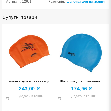
Артикул:
12931
Категорія:
Шапочки для плавання
Супутні товари
Шапочка для плавання для
Шапочка для плавання у
довгого волосся SNS KW-
футлярі SNS блакитна SC-Г
243,00
₴
174,96
₴
1ОРН orange music
Додати в кошик
Додати в кошик