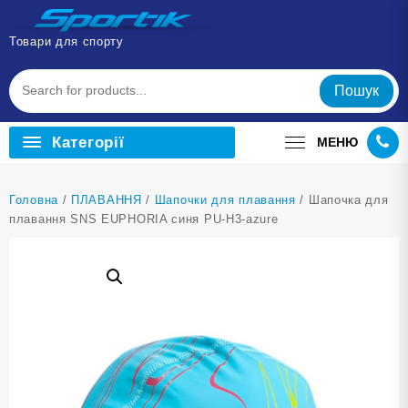
Перейти
до
Товари для спорту
вмісту
Пошук
Категорії
МЕНЮ
Головна
/
ПЛАВАННЯ
/
Шапочки для плавання
/ Шапочка для
плавання SNS EUPHORIA синя PU-H3-azure