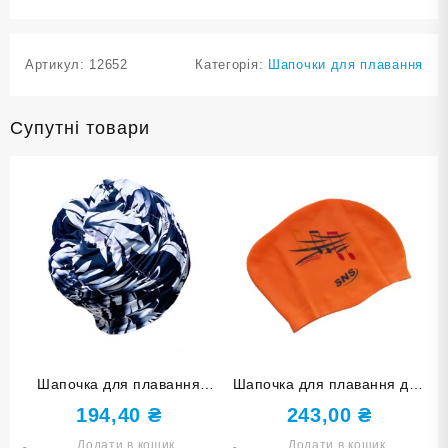
Артикул:
12652
Категорія:
Шапочки для плавання
Супутні товари
Шапочка для плавання
Шапочка для плавання для
принтована BZ-B
довгого волосся SNS KW-
194,40
₴
243,00
₴
1ОРН orange music
Додати в кошик
Додати в кошик