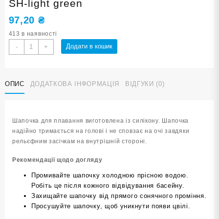
SH-light green
97,20
₴
413 в наявності
Шапочка
Додати в кошик
-
+
для
плавання
SNS
ОПИС
ДОДАТКОВА ІНФОРМАЦІЯ
ВІДГУКИ (0)
салатова
SH-
light
green
Шапочка для плавання виготовлена із силікону. Шапочка
кількість
надійно тримається на голові і не сповзає на очі завдяки
рельєфним засічкам на внутрішній стороні.
Рекомендації щодо догляду
Промивайте шапочку холодною прісною водою.
Робіть це після кожного відвідування басейну.
Захищайте шапочку від прямого сонячного проміння.
Просушуйте шапочку, щоб уникнути появи цвілі.