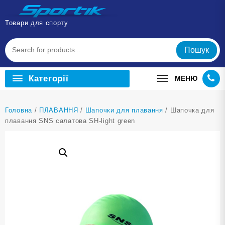
Перейти
до
Товари для спорту
вмісту
Пошук
Категорії
МЕНЮ
Головна
/
ПЛАВАННЯ
/
Шапочки для плавання
/ Шапочка для
плавання SNS салатова SH-light green