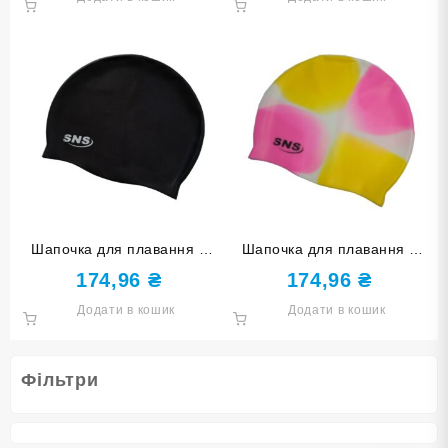
Шапочка для плавання у
Шапочка для плавання у
футлярі SNS чорна SC-Ч
футлярі SNS мультиколір
174,96
₴
174,96
₴
SC-Ц3
Додати в кошик
Додати в кошик
Фільтри