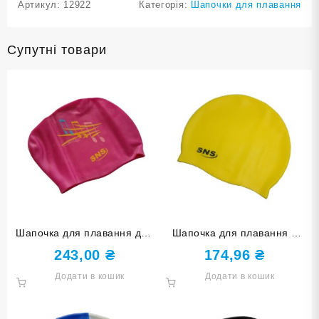
Артикул:
12922
Категорія:
Шапочки для плавання
Супутні товари
Шапочка для плавання для
Шапочка для плавання у
довгого волосся SNS KW-
футлярі SNS жовта SC-Ж
243,00
₴
174,96
₴
1МА crimson music
Додати в кошик
Додати в кошик