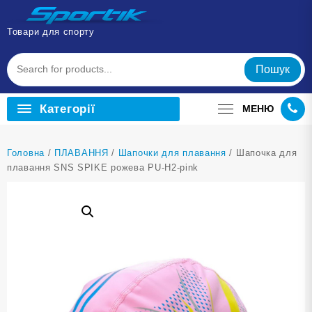
Перейти
до
Товари для спорту
вмісту
Пошук
Категорії
МЕНЮ
Головна
/
ПЛАВАННЯ
/
Шапочки для плавання
/ Шапочка для
плавання SNS SPIKE рожева PU-H2-pink