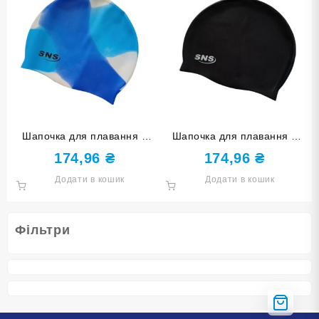
Шапочка для плавання у
Шапочка для плавання у
футлярі SNS мультиколір
футлярі SNS чорна SC-Ч
174,96
₴
174,96
₴
SC-Ц6
Додати в кошик
Додати в кошик
Фільтри