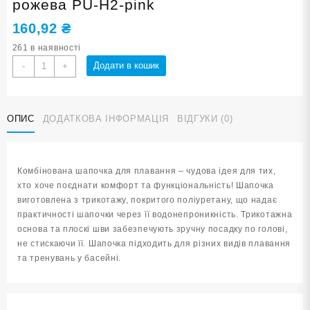
рожева PU-H2-pink
160,92
₴
261 в наявності
Шапочка
Додати в кошик
-
+
для
плавання
SNS
ОПИС
ДОДАТКОВА ІНФОРМАЦІЯ
ВІДГУКИ (0)
SPIKE
рожева
PU-
H2-
Комбінована шапочка для плавання – чудова ідея для тих,
pink
хто хоче поєднати комфорт та функціональність! Шапочка
кількість
виготовлена з трикотажу, покритого поліуретану, що надає
практичності шапочки через її водонепроникність. Трикотажна
основа та плоскі шви забезпечують зручну посадку по голові,
не стискаючи її. Шапочка підходить для різних видів плавання
та тренувань у басейні.