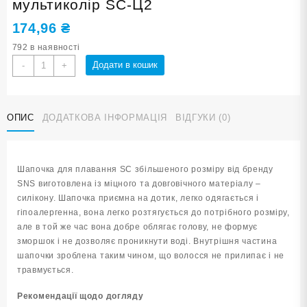
мультиколір SC-Ц2
174,96
₴
792 в наявності
Шапочка
Додати в кошик
-
+
для
плавання
у
ОПИС
ДОДАТКОВА ІНФОРМАЦІЯ
ВІДГУКИ (0)
футлярі
SNS
мультиколір
SC-
Шапочка для плавання SC збільшеного розміру від бренду
Ц2
SNS виготовлена із міцного та довговічного матеріалу –
кількість
силікону. Шапочка приємна на дотик, легко одягається і
гіпоалергенна, вона легко розтягується до потрібного розміру,
але в той же час вона добре облягає голову, не формує
зморшок і не дозволяє проникнути воді. Внутрішня частина
шапочки зроблена таким чином, що волосся не прилипає і не
травмується.
Рекомендації щодо догляду