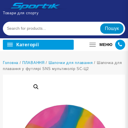
Перейти
до
Товари для спорту
вмісту
Пошук
Категорії
МЕНЮ
Головна
/
ПЛАВАННЯ
/
Шапочки для плавання
/ Шапочка для
плавання у футлярі SNS мультиколір SC-Ц2