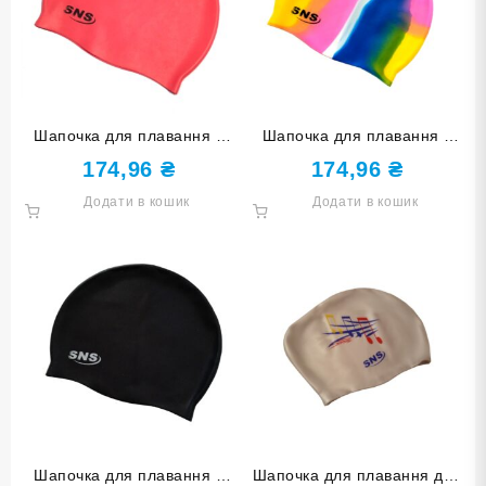
Шапочка для плавання у
Шапочка для плавання у
футлярі SNS темно-червона
футлярі SNS мультиколір
174,96
₴
174,96
₴
SC-ТК
SC-Ц1
Додати в кошик
Додати в кошик
Шапочка для плавання у
Шапочка для плавання для