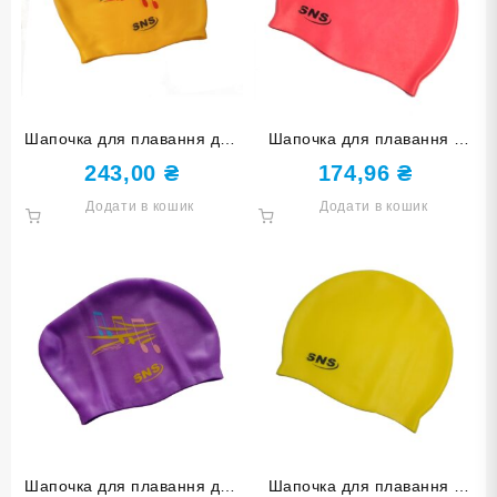
Шапочка для плавання для
Шапочка для плавання у
довгого волосся SNS KW-
футлярі SNS темно-червона
243,00
₴
174,96
₴
1Ж yellow music
SC-ТК
Додати в кошик
Додати в кошик
Шапочка для плавання для
Шапочка для плавання у