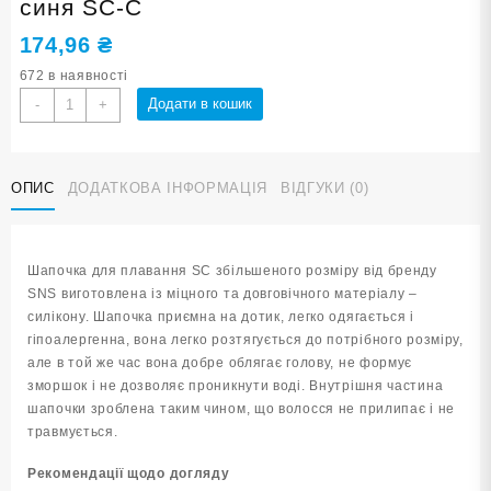
синя SC-С
174,96
₴
672 в наявності
Шапочка
Додати в кошик
-
+
для
плавання
у
ОПИС
ДОДАТКОВА ІНФОРМАЦІЯ
ВІДГУКИ (0)
футлярі
SNS
синя
SC-
Шапочка для плавання SC збільшеного розміру від бренду
С
SNS виготовлена із міцного та довговічного матеріалу –
кількість
силікону. Шапочка приємна на дотик, легко одягається і
гіпоалергенна, вона легко розтягується до потрібного розміру,
але в той же час вона добре облягає голову, не формує
зморшок і не дозволяє проникнути воді. Внутрішня частина
шапочки зроблена таким чином, що волосся не прилипає і не
травмується.
Рекомендації щодо догляду