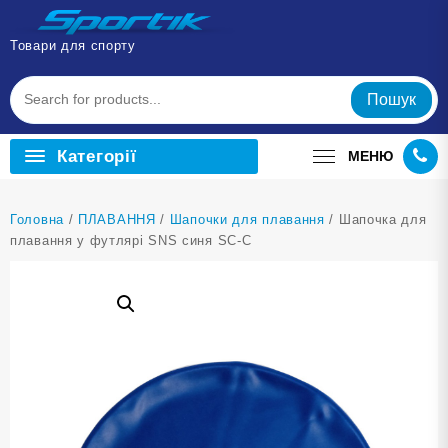
Перейти
до
Товари для спорту
вмісту
Пошук
Категорії
МЕНЮ
Головна
/
ПЛАВАННЯ
/
Шапочки для плавання
/ Шапочка для
плавання у футлярі SNS синя SC-С