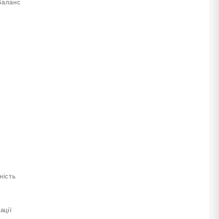
 баланс
ність
ації