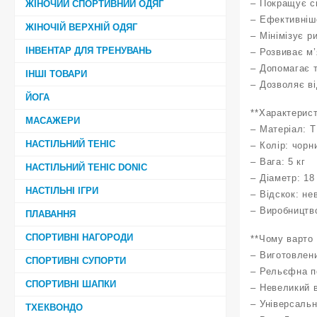
– Покращує сп
ЖІНОЧИЙ СПОРТИВНИЙ ОДЯГ
– Ефективніш
ЖІНОЧІЙ ВЕРХНІЙ ОДЯГ
– Мінімізує р
ІНВЕНТАР ДЛЯ ТРЕНУВАНЬ
– Розвиває м’
– Допомагає 
ІНШІ ТОВАРИ
– Дозволяє в
ЙОГА
**Характерист
МАСАЖЕРИ
– Матеріал: Т
НАСТІЛЬНИЙ ТЕНІС
– Колір: чорн
– Вага: 5 кг
НАСТІЛЬНИЙ ТЕНІС DONIC
– Діаметр: 18
НАСТІЛЬНІ ІГРИ
– Відскок: не
– Виробництв
ПЛАВАННЯ
СПОРТИВНІ НАГОРОДИ
**Чому варто 
– Виготовлени
СПОРТИВНІ СУПОРТИ
– Рельєфна п
СПОРТИВНІ ШАПКИ
– Невеликий 
– Універсальн
ТХЕКВОНДО