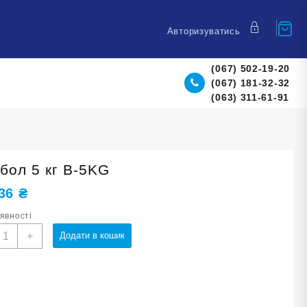
Авторизуватись
(067) 502-19-20
(067) 181-32-32
(063) 311-61-91
бол 5 кг B-5KG
,36
₴
аявності
едбол
+
Додати в кошик
г
-
KG
ількість