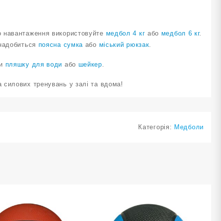
о навантаження використовуйте
медбол 4 кг
або
медбол 6 кг
.
знадобиться
поясна сумка
або
міський рюкзак
.
ти
пляшку для води
або
шейкер
.
 силових тренувань у залі та вдома!
Категорія:
Медболи