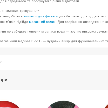
 для середнього та просунутого рівня підготовки
для силових тренувань**
ь знадобиться
килимок для фітнесу
для безпеки. Для додатковог
ня м’язів підійде
масажний валик
. Для зберігання спорядження 
ання не забудьте поповнити запаси води — зручно використовува
довговічний медбол B-5KG — чудовий вибір для функціональних та
68
вари