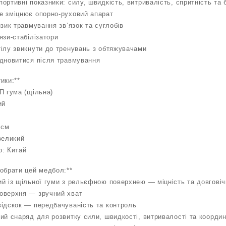
ортивні показники: силу, швидкість, витривалість, спритність та
е зміцнює опорно-руховий апарат
изик травмування зв’язок та суглобів
язи-стабілізатори
тілу звикнути до тренувань з обтяжувачами
ідновитися після травмування
ики:**
П гума (щільна)
ий
 см
великий
о: Китай
обрати цей медбол:**
й із щільної гуми з рельєфною поверхнею — міцність та довговіч
оверхня — зручний хват
відскок — передбачуваність та контроль
ий снаряд для розвитку сили, швидкості, витривалості та координ