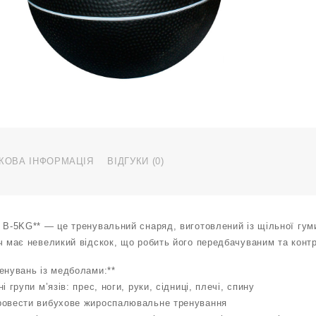
КОВА ІНФОРМАЦІЯ
ВІДГУКИ (0)
г B-5KG** — це тренувальний снаряд, виготовлений із щільної гу
ч має невеликий відскок, що робить його передбачуваним та конт
енувань із медболами:**
і групи м’язів: прес, ноги, руки, сідниці, плечі, спину
ровести вибухове жироспалювальне тренування