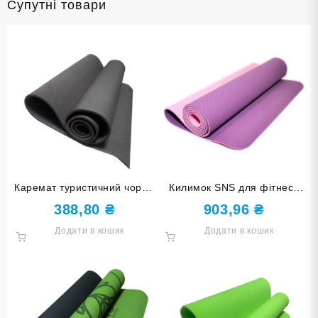
Супутні товари
Каремат туристичний чорнй
Килимок SNS для фітнесу
6 мм КВ 6106-black
та йоги фіолетовий
388,80
₴
903,96
₴
ТРЕ-6мм-Ф+Ф
Додати в кошик
Додати в кошик