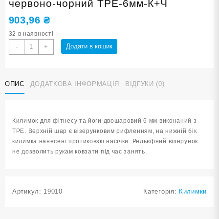
червоно-чорний ТРЕ-6мм-К+Ч
903,96
₴
32 в наявності
Килимок
Додати в кошик
-
+
SNS
для
фітнесу
ОПИС
ДОДАТКОВА ІНФОРМАЦІЯ
ВІДГУКИ (0)
та
йоги
червоно-
чорний
Килимок для фітнесу та йоги двошаровий 6 мм виконаний з
ТРЕ-6мм-
ТРЕ. Верхній шар є візерунковим рифленням, на нижній бік
К+Ч
килимка нанесені протиковзкі насічки. Рельєфний візерунок
кількість
не дозволить рукам ковзати під час занять.
Артикул:
19010
Категорія:
Килимки