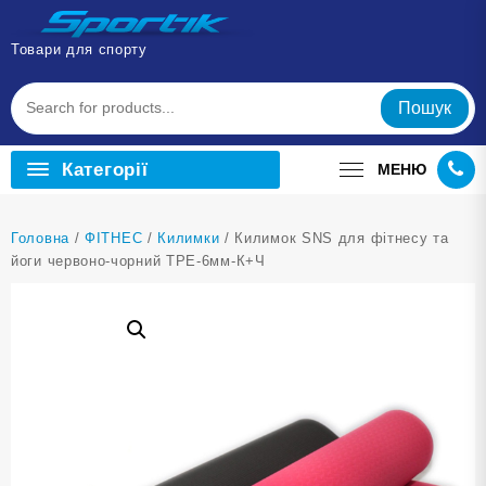
Перейти
до
Товари для спорту
вмісту
Пошук
Категорії
МЕНЮ
Головна
/
ФІТНЕС
/
Килимки
/ Килимок SNS для фітнесу та
йоги червоно-чорний ТРЕ-6мм-К+Ч