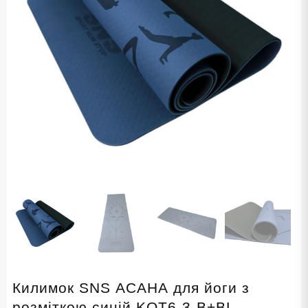
Килимок SNS АСАНА для йоги з
розміткою синій KOT6-3-В+BL