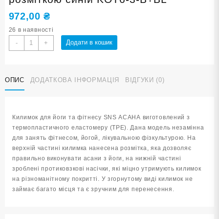
972,00
₴
26 в наявності
Килимок
Додати в кошик
-
+
SNS
АСАНА
для
ОПИС
ДОДАТКОВА ІНФОРМАЦІЯ
ВІДГУКИ (0)
йоги
з
розміткою
синій
Килимок для йоги та фітнесу SNS АСАНА виготовлений з
KOT6-
термопластичного еластомеру (ТРЕ). Дана модель незамінна
3-
для занять фітнесом, йогой, лікувальною фізкультурою. На
В+BL
верхній частині килимка нанесена розмітка, яка дозволяє
кількість
правильно виконувати асани з йоги, на нижній частині
зроблені протиковзкові насічки, які міцно утримують килимок
на різноманітному покритті. У згорнутому виді килимок не
займає багато місця та є зручним для перенесення.