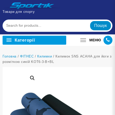
Перейти
до
Товари для спорту
вмісту
Пошук
Категорії
МЕНЮ
Головна
/
ФІТНЕС
/
Килимки
/ Килимок SNS АСАНА для йоги з
розміткою синій KOT6-3-В+BL