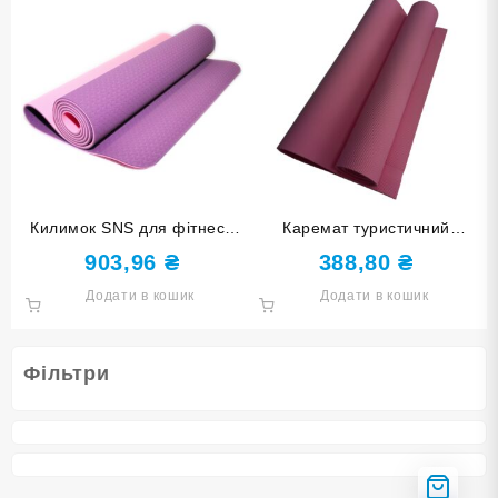
Килимок SNS для фітнесу
Каремат туристичний
та йоги фіолетовий
рожевий 6 мм КВ 6106-pink
903,96
₴
388,80
₴
ТРЕ-6мм-Ф+Ф
Додати в кошик
Додати в кошик
Фільтри