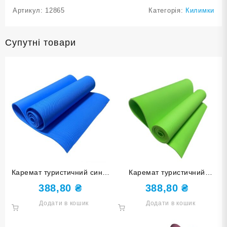
Артикул:
12865
Категорія:
Килимки
Супутні товари
Каремат туристичний синій
Каремат туристичний
6 мм КВ 6106-blue
зелений 6 мм КВ 6106-
388,80
₴
388,80
₴
green
Додати в кошик
Додати в кошик