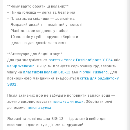
**Чому варто обрати ці волани:**
– Пінна головка — легка та безпечна
– Пластикова спідниця — довговічна
– Яскравий дизайн — помітний у польоті
– Різні кольори спідниць у наборі
– 10 воланів у тубі — зручно зберігати
– Ідеально для дозвілля та свят
**Аксесуари для бадмінтону**
Для гри знадобляться
ракетки Yonex FashionSports Y-F34
або
набір Weinixun
. Якщо ви плануєте серйознішу гру, зверніть
увагу на
пластикові волани BIG-12
або
пір’яні Yusheng
. Для
повноцінного майданчика знадобиться
сітка для бадмінтону
S832
.
Після активних ігор не забудьте поповнити запаси води —
зручно використовувати
пляшку для води
. Зберігати речі
допоможе
поясна сумка
.
Яскраві та легкі волани BIG-12 — ідеальний вибір для
веселого відпочинку з дітьми та друзями!