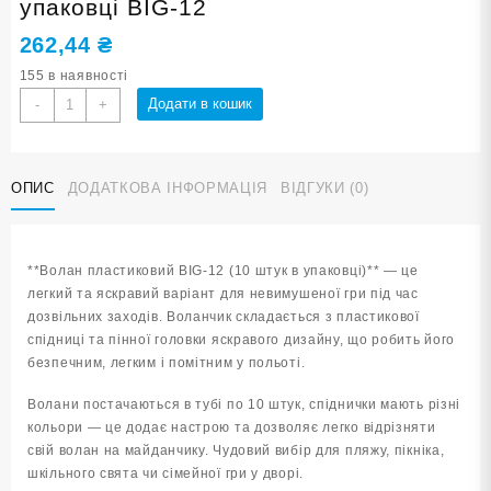
упаковці BIG-12
262,44
₴
155 в наявності
Волан
Додати в кошик
-
+
пластиковий
10
штук
ОПИС
ДОДАТКОВА ІНФОРМАЦІЯ
ВІДГУКИ (0)
в
упаковці
BIG-
12
**Волан пластиковий BIG-12 (10 штук в упаковці)** — це
кількість
легкий та яскравий варіант для невимушеної гри під час
дозвільних заходів. Воланчик складається з пластикової
спідниці та пінної головки яскравого дизайну, що робить його
безпечним, легким і помітним у польоті.
Волани постачаються в тубі по 10 штук, спіднички мають різні
кольори — це додає настрою та дозволяє легко відрізняти
свій волан на майданчику. Чудовий вибір для пляжу, пікніка,
шкільного свята чи сімейної гри у дворі.