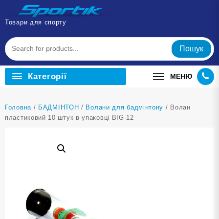
Перейти
до
Товари для спорту
вмісту
Пошук
Категорії
МЕНЮ
Головна
/
БАДМІНТОН
/
Волани для бадмінтону
/ Волан
пластиковий 10 штук в упаковці BIG-12