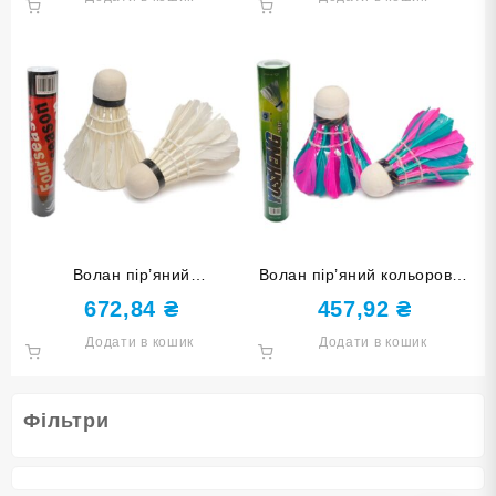
Волан пір’яний
Волан пір’яний кольоровий
FOURSEASON 12 штук в
YUSHENG 12 штук в
672,84
₴
457,92
₴
упаковці 400
упаковці 555
Додати в кошик
Додати в кошик
Фільтри