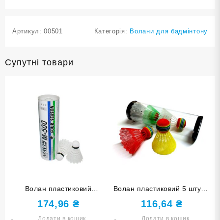
Артикул:
00501
Категорія:
Волани для бадмінтону
Супутні товари
Волан пластиковий
Волан пластиковий 5 штук в
FOURSEASON 6 штук в
упаковці SY-5C
174,96
₴
116,64
₴
упаковці 500-2
Додати в кошик
Додати в кошик