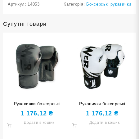
Артикул:
14053
Категорія:
Боксерські рукавички
Супутні товари
Рукавички боксерські
Рукавички боксерські
POWER чорні 10 унцій
POWER білі з чорними
1 176,12
₴
1 176,12
₴
Q116-Black-10
елементами 8 унцій POW-
Додати в кошик
Додати в кошик
W-Б8