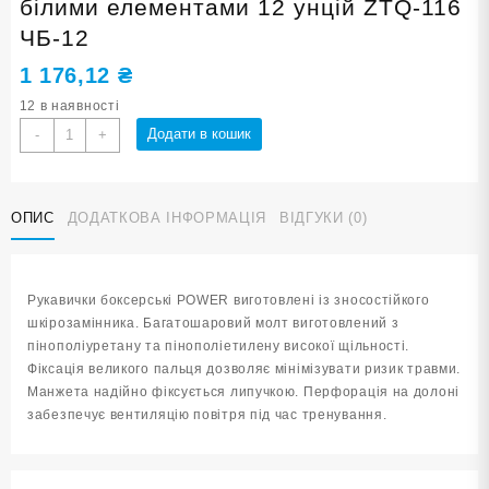
білими елементами 12 унцій ZTQ-116
ЧБ-12
1 176,12
₴
12 в наявності
Рукавички
Додати в кошик
-
+
боксерські
POWER
чорні
ОПИС
ДОДАТКОВА ІНФОРМАЦІЯ
ВІДГУКИ (0)
з
білими
елементами
12
Рукавички боксерські POWER виготовлені із зносостійкого
унцій
шкірозамінника. Багатошаровий молт виготовлений з
ZTQ-
пінополіуретану та пінополіетилену високої щільності.
116
Фіксація великого пальця дозволяє мінімізувати ризик травми.
ЧБ-12
Манжета надійно фіксується липучкою. Перфорація на долоні
кількість
забезпечує вентиляцію повітря під час тренування.