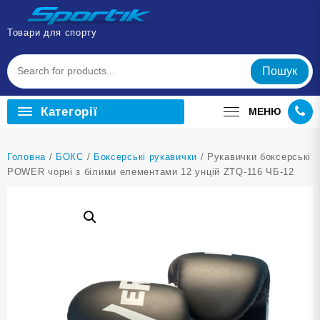
Перейти
до
Товари для спорту
вмісту
Пошук
Категорії
МЕНЮ
Головна
/
БОКС
/
Боксерські рукавички
/ Рукавички боксерські
POWER чорні з білими елементами 12 унцій ZTQ-116 ЧБ-12