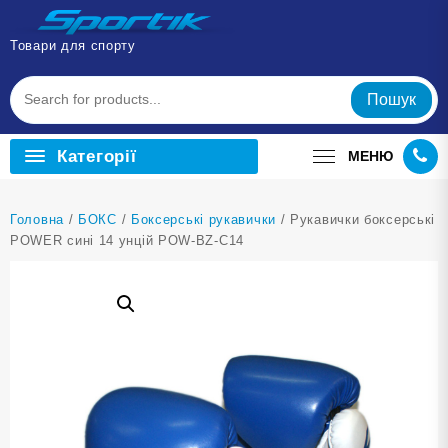
Перейти
до
Товари для спорту
вмісту
Пошук
Категорії
МЕНЮ
Головна
/
БОКС
/
Боксерські рукавички
/ Рукавички боксерські
POWER сині 14 унцій POW-BZ-C14