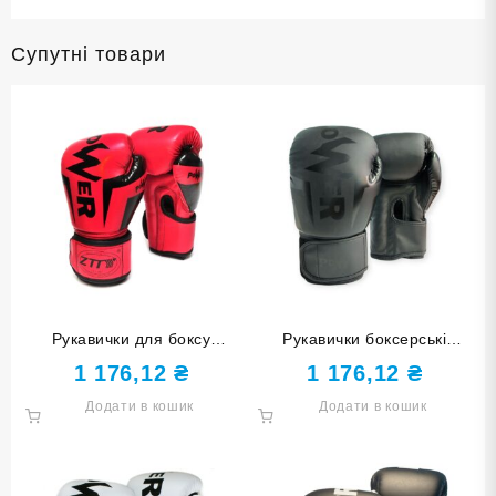
Супутні товари
Рукавички для боксу
Рукавички боксерські
POWER 14 унцій червоні
POWER чорні 14 унцій
1 176,12
₴
1 176,12
₴
ZTQ-116К-14
Q116-Black-14
Додати в кошик
Додати в кошик