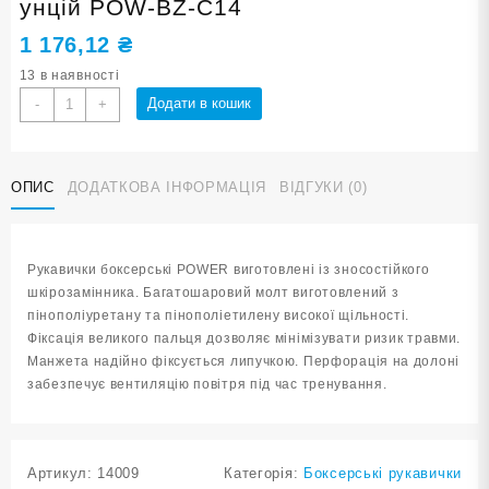
унцій POW-BZ-C14
1 176,12
₴
13 в наявності
Рукавички
Додати в кошик
-
+
боксерські
POWER
сині
ОПИС
ДОДАТКОВА ІНФОРМАЦІЯ
ВІДГУКИ (0)
14
унцій
POW-
BZ-
Рукавички боксерські POWER виготовлені із зносостійкого
C14
шкірозамінника. Багатошаровий молт виготовлений з
кількість
пінополіуретану та пінополіетилену високої щільності.
Фіксація великого пальця дозволяє мінімізувати ризик травми.
Манжета надійно фіксується липучкою. Перфорація на долоні
забезпечує вентиляцію повітря під час тренування.
Артикул:
14009
Категорія:
Боксерські рукавички