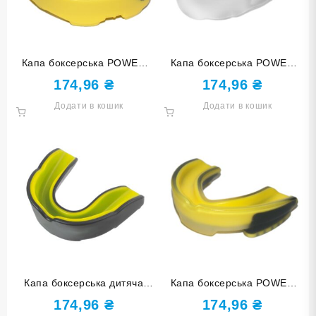
Капа боксерська POWER
Капа боксерська POWER
MG-012-ЖЧ жовто-чорна
MG-005-ПБ прозоро-біла
174,96
₴
174,96
₴
Додати в кошик
Додати в кошик
Капа боксерська дитяча
Капа боксерська POWER
POWER MG-011-ЧЖ чорно-
MG-006-ПЖЧ прозоро-
174,96
₴
174,96
₴
жовта
жовто-чорна