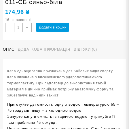
011-СБ синьо-біла
174,96
₴
16 в наявності
Капа
Додати в кошик
-
+
боксерська
дитяча
POWER
ОПИС
ДОДАТКОВА ІНФОРМАЦІЯ
ВІДГУКИ (0)
MG-
011-
СБ
синьо-
Капа однощелепна призначена для бойових видів спорту.
біла
Капа виконана з високоякісного ударопоглинаючого
кількість
термопластику. При підготовці до використання такий
матеріал відмінно приймає потрібну анатомічну форму та
забезпечує надійний захист.
Приготуйте дві ємності: одну з водою температурою 65 –
75 градусів, іншу – з холодною водою.
Занурте капу в ємність із гарячою водою і утримуйте її
там приблизно 45 секунд.
По закінченні часу візьміть капу і опустіть її на 1 секунду