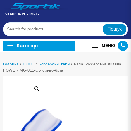
Перейти
до
Товари для спорту
вмісту
Пошук
Категорії
МЕНЮ
Головна
/
БОКС
/
Боксерські капи
/ Капа боксерська дитяча
POWER MG-011-СБ синьо-біла