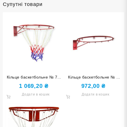
Супутні товари
Кільце баскетбольне № 7 з
Кільце баскетбольне № 7
сіткою
без сітки
1 069,20
₴
972,00
₴
Додати в кошик
Додати в кошик