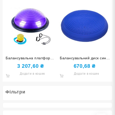
Балансувальна платформа
Балансувальний диск синій
60 см кільця фіолетова
YJ-O-M-blue
3 207,60
₴
670,68
₴
YJ06-G-Ф
Додати в кошик
Додати в кошик
Фільтри