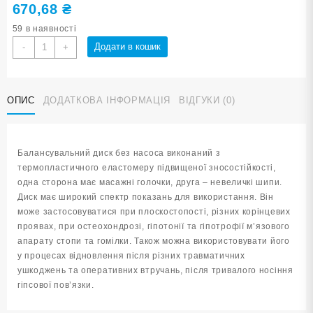
670,68
₴
59 в наявності
Балансувальний
Додати в кошик
-
+
диск
YJ-
O-
ОПИС
ДОДАТКОВА ІНФОРМАЦІЯ
ВІДГУКИ (0)
G-
grey
кількість
Балансувальний диск без насоса виконаний з
термопластичного еластомеру підвищеної зносостійкості,
одна сторона має масажні голочки, друга – невеличкі шипи.
Диск має широкий спектр показань для використання. Він
може застосовуватися при плоскостопості, різних корінцевих
проявах, при остеохондрозі, гіпотонії та гіпотрофії м’язового
апарату стопи та гомілки. Також можна використовувати його
у процесах відновлення після різних травматичних
ушкоджень та оперативних втручань, після тривалого носіння
гіпсової пов’язки.