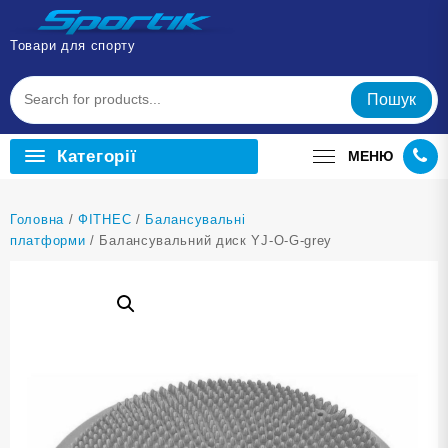
Перейти
до
Товари для спорту
вмісту
Пошук
Категорії
МЕНЮ
Головна
/
ФІТНЕС
/
Балансувальні
платформи
/ Балансувальний диск YJ-O-G-grey