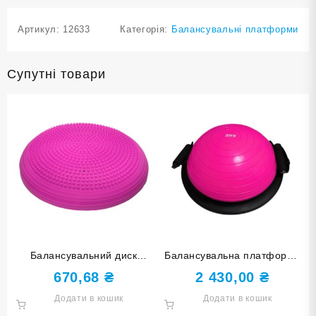
Артикул:
12633
Категорія:
Балансувальні платформи
Супутні товари
Балансувальний диск
Балансувальна платформа
рожевий YJ-O-M-rose red
46 см кільця фуксія YJ05-G-
670,68
₴
2 430,00
₴
МА
Додати в кошик
Додати в кошик