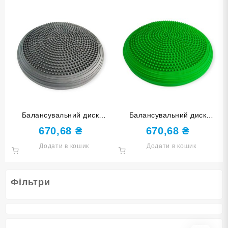
Балансувальний диск
Балансувальний диск
чорний YJ-O-M-black
зелений YJ-O-M-green
670,68
₴
670,68
₴
Додати в кошик
Додати в кошик
Фільтри