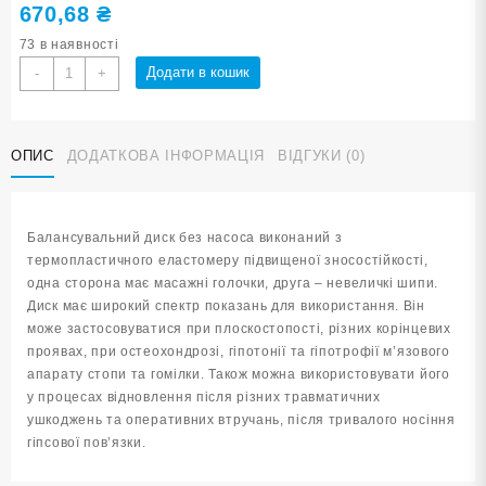
670,68
₴
73 в наявності
Балансувальний
Додати в кошик
-
+
диск
YJ-
O-
ОПИС
ДОДАТКОВА ІНФОРМАЦІЯ
ВІДГУКИ (0)
G-
Purple
кількість
Балансувальний диск без насоса виконаний з
термопластичного еластомеру підвищеної зносостійкості,
одна сторона має масажні голочки, друга – невеличкі шипи.
Диск має широкий спектр показань для використання. Він
може застосовуватися при плоскостопості, різних корінцевих
проявах, при остеохондрозі, гіпотонії та гіпотрофії м’язового
апарату стопи та гомілки. Також можна використовувати його
у процесах відновлення після різних травматичних
ушкоджень та оперативних втручань, після тривалого носіння
гіпсової пов’язки.