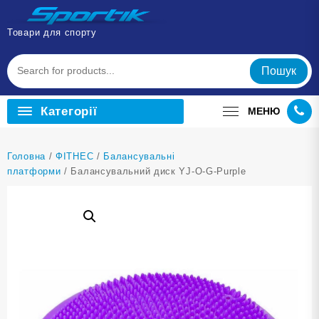
Перейти
до
Товари для спорту
вмісту
Пошук
Категорії
МЕНЮ
Головна
/
ФІТНЕС
/
Балансувальні
платформи
/ Балансувальний диск YJ-O-G-Purple