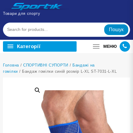
Перейти
до
Товари для спорту
вмісту
Пошук
Категорії
МЕНЮ
Головна
/
СПОРТИВНІ СУПОРТИ
/
Бандажі на
гомілки
/ Бандаж гомілки синій розмір L-XL ST-7031-L-XL