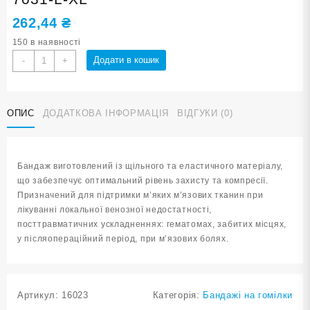
262,44
₴
150 в наявності
Бандаж
Додати в кошик
-
+
гомілки
синій
розмір
ОПИС
ДОДАТКОВА ІНФОРМАЦІЯ
ВІДГУКИ (0)
L-
XL
ST-
7031-
Бандаж виготовлений із щільного та еластичного матеріалу,
L-
що забезпечує оптимальний рівень захисту та компресії.
XL
Призначений для підтримки м’яких м’язових тканин при
кількість
лікуванні локальної венозної недостатності,
посттравматичних ускладненнях: гематомах, забитих місцях,
у післяопераційний період, при м’язових болях.
Артикул:
16023
Категорія:
Бандажі на гомілки