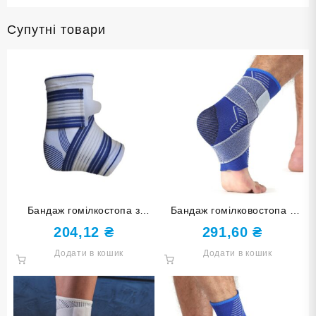
Супутні товари
Бандаж гомілкостопа з
Бандаж гомілковостопа з
бинтом біло-синій 860
бинтом синій розмір L-XL
204,12
₴
291,60
₴
ST-7025-L-XL
Додати в кошик
Додати в кошик