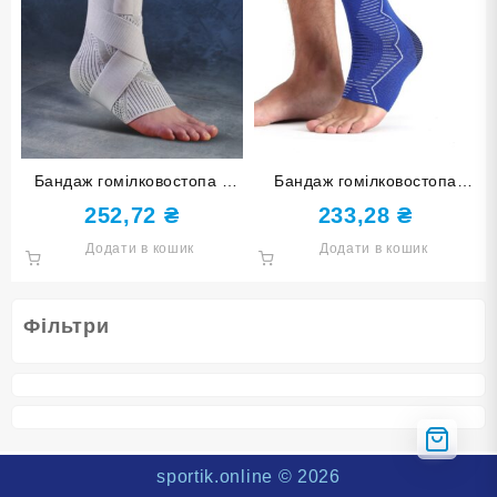
Бандаж гомілковостопа з
Бандаж гомілковостопа
бинтом сірий розмір L-XL
синій розмір L-XL ST-7024-
252,72
₴
233,28
₴
ST-7155-L-XL
L-XL
Додати в кошик
Додати в кошик
Фільтри
sportik.online
© 2026