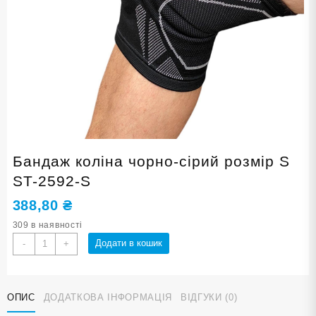
Бандаж коліна чорно-сірий розмір S
ST-2592-S
388,80
₴
309 в наявності
Бандаж
Додати в кошик
-
+
коліна
чорно-
сірий
ОПИС
ДОДАТКОВА ІНФОРМАЦІЯ
ВІДГУКИ (0)
розмір
S