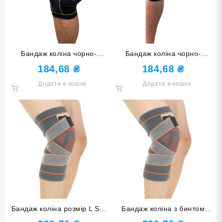
Бандаж коліна чорно-
Бандаж коліна чорно-
зелений розмір L ST-2549-L
оранжевий розмір L ST-
184,68
₴
184,68
₴
2559-L
Додати в кошик
Додати в кошик
Бандаж коліна розмір L ST-
Бандаж коліна з бинтом
960-L
чорно-оранжевий розмір XL