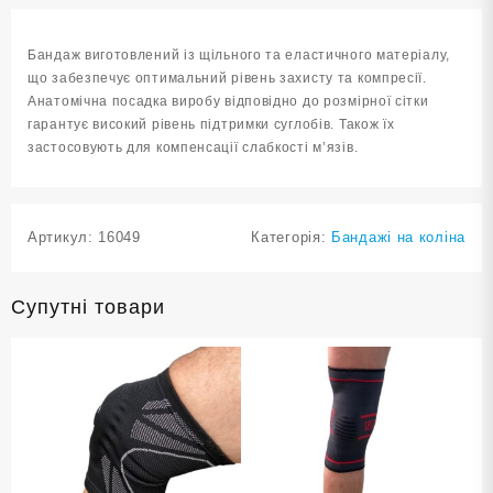
L-
XL
Бандаж виготовлений із щільного та еластичного матеріалу,
ST-
що забезпечує оптимальний рівень захисту та компресії.
7159-
Анатомічна посадка виробу відповідно до розмірної сітки
L-
гарантує високий рівень підтримки суглобів. Також їх
XL
застосовують для компенсації слабкості м’язів.
кількість
Артикул:
16049
Категорія:
Бандажі на коліна
Супутні товари