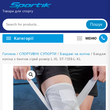
Перейти
до
Товари для спорту
вмісту
Пошук
Категорії
МЕНЮ
Головна
/
СПОРТИВНІ СУПОРТИ
/
Бандажі на коліна
/ Бандаж
коліна з бинтом сірий розмір L-XL ST-7159-L-XL