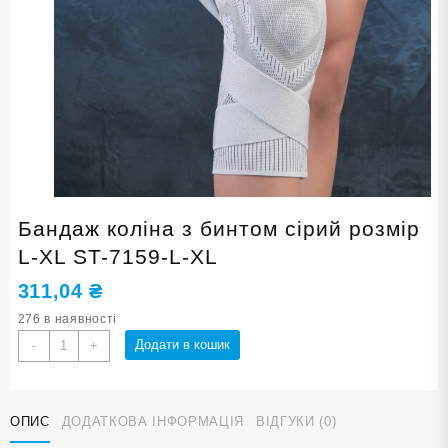
Бандаж коліна з бинтом сірий розмір
L-XL ST-7159-L-XL
311,04
₴
276 в наявності
Бандаж
Додати в кошик
-
+
коліна
з
бинтом
ОПИС
ДОДАТКОВА ІНФОРМАЦІЯ
ВІДГУКИ (0)
сірий
розмір