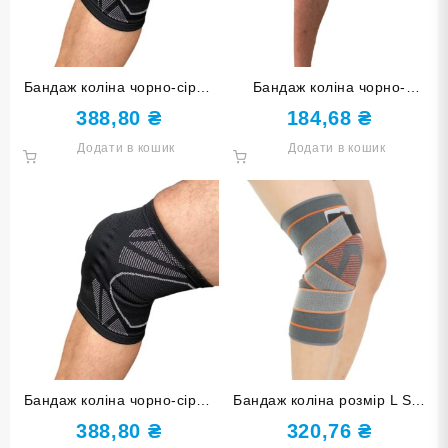
Бандаж коліна чорно-сірий
Бандаж коліна чорно-
розмір М ST-2592-М
оранжевий розмір L ST-
388,80
₴
184,68
₴
2559-L
Додати в кошик
Додати в кошик
Бандаж коліна чорно-сірий
Бандаж коліна розмір L ST-
розмір XL ST-2592-XL
960-L
388,80
₴
320,76
₴