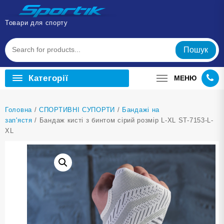
Перейти
до
Товари для спорту
вмісту
Пошук
Категорії
МЕНЮ
Головна
/
СПОРТИВНІ СУПОРТИ
/
Бандажі на
зап'ястя
/ Бандаж кисті з бинтом сірий розмір L-XL ST-7153-L-
XL