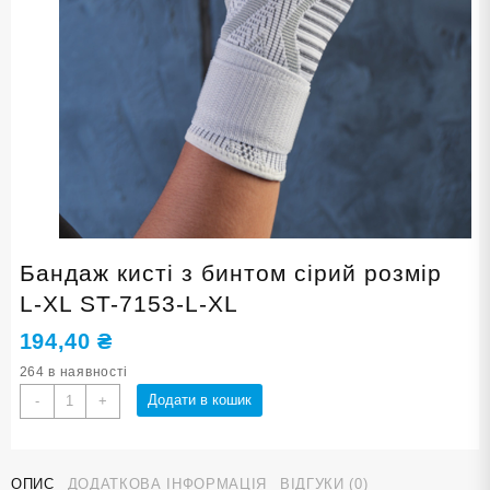
Бандаж кисті з бинтом сірий розмір
L-XL ST-7153-L-XL
194,40
₴
264 в наявності
Бандаж
Додати в кошик
-
+
кисті
з
бинтом
ОПИС
ДОДАТКОВА ІНФОРМАЦІЯ
ВІДГУКИ (0)
сірий