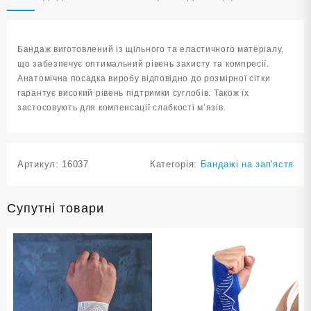
розмір
L-
XL
Бандаж виготовлений із щільного та еластичного матеріалу,
ST-
що забезпечує оптимальний рівень захисту та компресії.
7153-
Анатомічна посадка виробу відповідно до розмірної сітки
L-
гарантує високий рівень підтримки суглобів. Також їх
XL
застосовують для компенсації слабкості м’язів.
кількість
Артикул:
16037
Категорія:
Бандажі на зап'ястя
Супутні товари