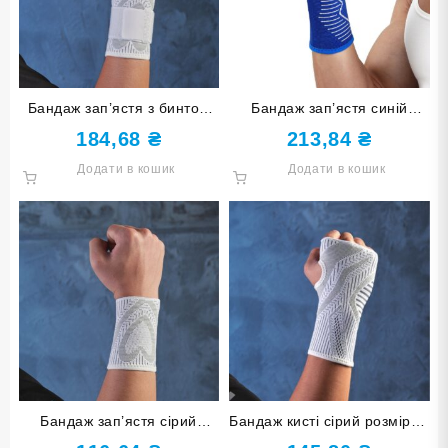
Бандаж зап’ястя з бинтом
Бандаж зап’ястя синій
сірий розмір S-M ST-7151-
розмір L-XL ST-7022-L-XL
184,68
₴
213,84
₴
S-M
Додати в кошик
Додати в кошик
Бандаж зап’ястя сірий
Бандаж кисті сірий розмір L-
розмір S-M ST-7150-S-M
XL ST-7152-L-XL